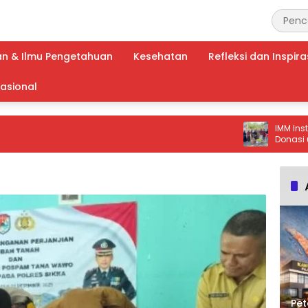
an & Ilmu Pengetahuan
Kesehatan
Refleksi dan Inspira
nasional
IMM Institut Tu
Donasi untuk K
Balang Loe
Pet