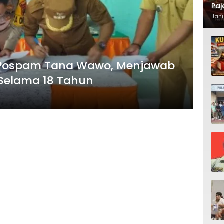
Paj
Waj
Janu
n Pospam Tana Wawo, Menjawab
Selama 18 Tahun