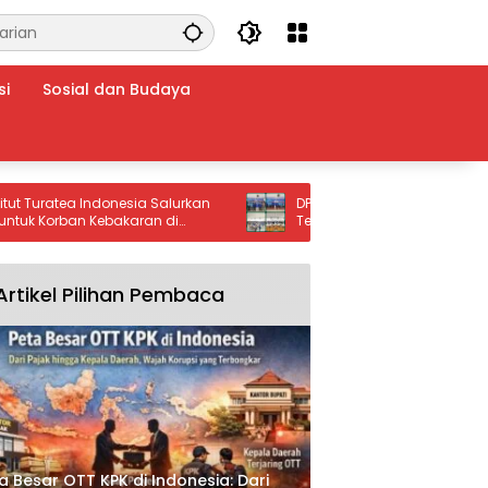
si
Sosial dan Budaya
ratea Indonesia Salurkan
DPC HNSI Ketapang Resmi Dilantik, B
orban Kebakaran di
Tegaskan Komitmen Kolaborasi da
Fasilitasi Aspirasi Nelayan
Artikel Pilihan Pembaca
a Besar OTT KPK di Indonesia: Dari