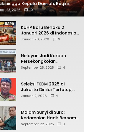
ak hingga Kepala Daerah, Begini
ah Korupsi yang Terbongkar
ari 23, 2026
10
KUHP Baru Berlaku 2
Januari 2026 di Indonesia,
Apa Dampaknya bagi
Januari 20, 2026
9
Kehidupan Warga? Ini
Aturan Kunci yang Wajib
Dipahami Publik
Nelayan Jadi Korban
Persekongkolan
Penyelewengan BBM
September 25, 2025
4
Bersubsidi di SPBU
64.78809 Teluk Batang
Seleksi FKDM 2025 di
Jakarta Dinilai Tertutup,
Transparansi
Januari 2, 2026
4
Pemerintahan Pramono–
Rano Dipertanyakan
Malam Sunyi di Suro:
Kedamaian Hadir Bersama
Secangkir Kopi Hangat
September 22, 2025
3