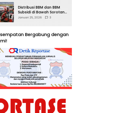
Distribusi BBM dan BBM
Subsidi di Bawah Sorotan
Publik: Antara Kepentingan
Januari 25, 2026
3
Negara, Hak Konsumen,
dan Tantangan
Pengawasan
sempatan Bergabung dengan
mi!