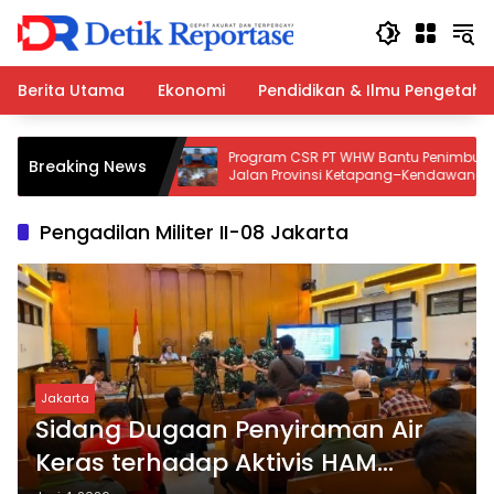
Langsung
ke
konten
Berita Utama
Ekonomi
Pendidikan & Ilmu Pengetah
Polresta Deli
Program CSR PT WHW Bantu Penimbunan
Breaking News
a Gagal Edarkan
Jalan Provinsi Ketapang–Kendawangan,
Warga Apresiasi Kepedulian Perusahaan
Pengadilan Militer II-08 Jakarta
Jakarta
Sidang Dugaan Penyiraman Air
Keras terhadap Aktivis HAM