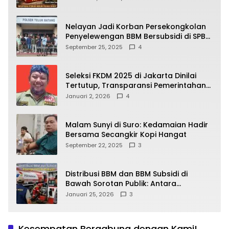
yang Wajib Dipahami Publik
Nelayan Jadi Korban Persekongkolan
Penyelewengan BBM Bersubsidi di SPBU
64.78809 Teluk Batang
September 25, 2025
4
Seleksi FKDM 2025 di Jakarta Dinilai
Tertutup, Transparansi Pemerintahan
Pramono–Rano Dipertanyakan
Januari 2, 2026
4
Malam Sunyi di Suro: Kedamaian Hadir
Bersama Secangkir Kopi Hangat
September 22, 2025
3
Distribusi BBM dan BBM Subsidi di
Bawah Sorotan Publik: Antara
Kepentingan Negara, Hak Konsumen,
Januari 25, 2026
3
dan Tantangan Pengawasan
Kesempatan Bergabung dengan Kami!