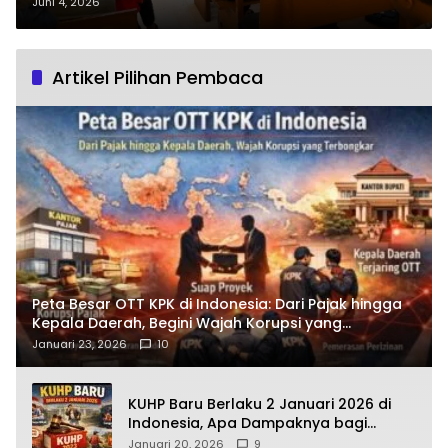
Masuki Tahap Pledoi, Apa
Juni 4, 2026
Pertimbangan yang Diajukan
Terdakwa?
Artikel Pilihan Pembaca
Peta Besar OTT KPK di Indonesia: Dari Pajak hingga
Kepala Daerah, Begini Wajah Korupsi yang
Terbongkar
Januari 23, 2026
10
KUHP Baru Berlaku 2 Januari 2026 di
Indonesia, Apa Dampaknya bagi
Kehidupan Warga? Ini Aturan Kunci
Januari 20, 2026
9