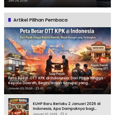
Ngariboyo dán Pemuda Lokal
Juni 24, 2026
Magetan Ini?
Artikel Pilihan Pembaca
Peta Besar OTT KPK di Indonesia: Dari Pajak hingga
Kepala Daerah, Begini Wajah Korupsi yang
Terbongkar
Januari 23, 2026
10
KUHP Baru Berlaku 2 Januari 2026 di
Indonesia, Apa Dampaknya bagi
Kehidupan Warga? Ini Aturan Kunci
Januari 20, 2026
9