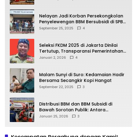
yang Wajib Dipahami Publik
Nelayan Jadi Korban Persekongkolan
Penyelewengan BBM Bersubsidi di SPBU
64.78809 Teluk Batang
September 25, 2025
4
Seleksi FKDM 2025 di Jakarta Dinilai
Tertutup, Transparansi Pemerintahan
Pramono–Rano Dipertanyakan
Januari 2, 2026
4
Malam Sunyi di Suro: Kedamaian Hadir
Bersama Secangkir Kopi Hangat
September 22, 2025
3
Distribusi BBM dan BBM Subsidi di
Bawah Sorotan Publik: Antara
Kepentingan Negara, Hak Konsumen,
Januari 25, 2026
3
dan Tantangan Pengawasan
Kesempatan Bergabung dengan Kami!