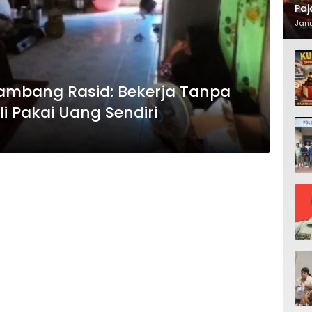
Paj
Waj
Janu
enambang Rasid: Bekerja Tanpa
li Pakai Uang Sendiri