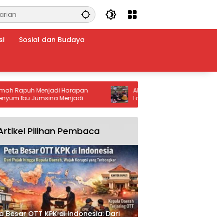
si
Sosial dan Budaya
puh Menjadi Harapan
Alun-Alun Jember Jadi Favorit Kelua
bu Jumsina Menjadi
Lokasi Asyik untuk Arisan dan Bersan
gi Warga Batu Bara
Artikel Pilihan Pembaca
a Besar OTT KPK di Indonesia: Dari