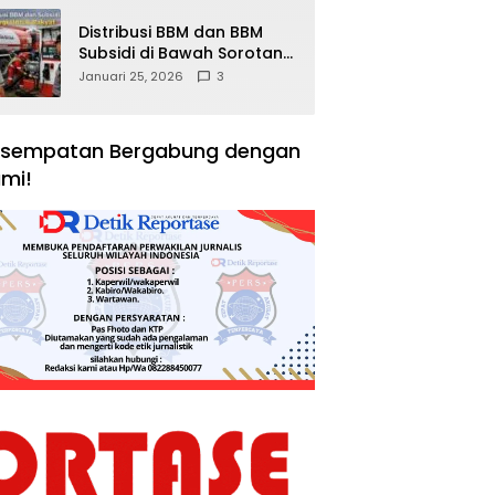
Distribusi BBM dan BBM
Subsidi di Bawah Sorotan
Publik: Antara Kepentingan
Januari 25, 2026
3
Negara, Hak Konsumen,
dan Tantangan
Pengawasan
sempatan Bergabung dengan
mi!