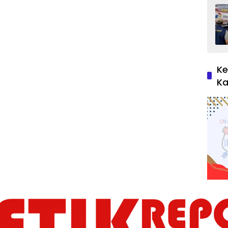
Ke
Ka