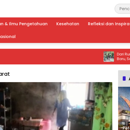
an & Ilmu Pengetahuan
Kesehatan
Refleksi dan Inspira
nasional
Dari Rumah Ra
Baru, Senyum I
Makna TMMD ba
arat
Pet