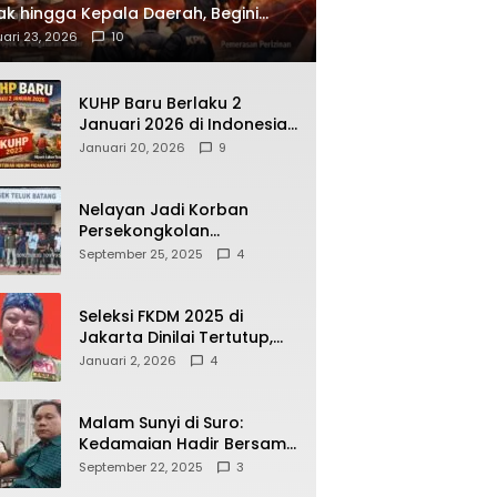
ak hingga Kepala Daerah, Begini
ah Korupsi yang Terbongkar
ari 23, 2026
10
KUHP Baru Berlaku 2
Januari 2026 di Indonesia,
Apa Dampaknya bagi
Januari 20, 2026
9
Kehidupan Warga? Ini
Aturan Kunci yang Wajib
Dipahami Publik
Nelayan Jadi Korban
Persekongkolan
Penyelewengan BBM
September 25, 2025
4
Bersubsidi di SPBU
64.78809 Teluk Batang
Seleksi FKDM 2025 di
Jakarta Dinilai Tertutup,
Transparansi
Januari 2, 2026
4
Pemerintahan Pramono–
Rano Dipertanyakan
Malam Sunyi di Suro:
Kedamaian Hadir Bersama
Secangkir Kopi Hangat
September 22, 2025
3