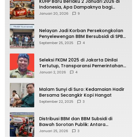
KUHP Baru Berlaku 2 Januari 2026 di
Indonesia, Apa Dampaknya bagi
Kehidupan Warga? Ini Aturan Kunci
Januari 20, 2026
9
yang Wajib Dipahami Publik
Nelayan Jadi Korban Persekongkolan
Penyelewengan BBM Bersubsidi di SPBU
64.78809 Teluk Batang
September 25, 2025
4
Seleksi FKDM 2025 di Jakarta Dinilai
Tertutup, Transparansi Pemerintahan
Pramono–Rano Dipertanyakan
Januari 2, 2026
4
Malam Sunyi di Suro: Kedamaian Hadir
Bersama Secangkir Kopi Hangat
September 22, 2025
3
Distribusi BBM dan BBM Subsidi di
Bawah Sorotan Publik: Antara
Kepentingan Negara, Hak Konsumen,
Januari 25, 2026
3
dan Tantangan Pengawasan