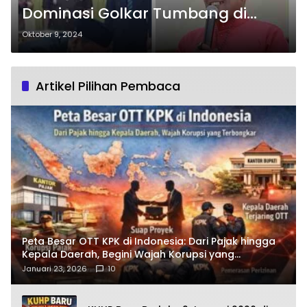
Dominasi Golkar Tumbang di
Tangan PDI Perjuangan
Oktober 9, 2024
Artikel Pilihan Pembaca
Peta Besar OTT KPK di Indonesia: Dari Pajak hingga
Kepala Daerah, Begini Wajah Korupsi yang
Terbongkar
Januari 23, 2026
10