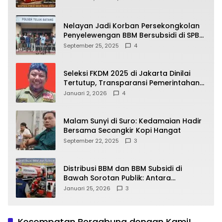
yang Wajib Dipahami Publik
Nelayan Jadi Korban Persekongkolan
Penyelewengan BBM Bersubsidi di SPBU
64.78809 Teluk Batang
September 25, 2025
4
Seleksi FKDM 2025 di Jakarta Dinilai
Tertutup, Transparansi Pemerintahan
Pramono–Rano Dipertanyakan
Januari 2, 2026
4
Malam Sunyi di Suro: Kedamaian Hadir
Bersama Secangkir Kopi Hangat
September 22, 2025
3
Distribusi BBM dan BBM Subsidi di
Bawah Sorotan Publik: Antara
Kepentingan Negara, Hak Konsumen,
Januari 25, 2026
3
dan Tantangan Pengawasan
Kesempatan Bergabung dengan Kami!