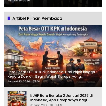
2031, Apa Fokus Program
Januari 28, 2026
Utamanya?
Artikel Pilihan Pembaca
Peta Besar OTT KPK di Indonesia: Dari Pajak hingga
Kepala Daerah, Begini Wajah Korupsi yang
Terbongkar
Januari 23, 2026
10
KUHP Baru Berlaku 2 Januari 2026 di
Indonesia, Apa Dampaknya bagi
Kehidupan Warga? Ini Aturan Kunci
Januari 20, 2026
9