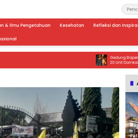
an & Ilmu Pengetahuan
Kesehatan
Refleksi dan Inspira
nasional
Gedung Bapenda DKI J
20 Unit Damkar dan 10
Dikerahkan ke Lokasi
Pet