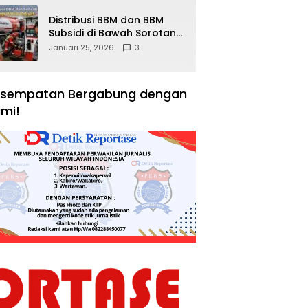
Distribusi BBM dan BBM
Subsidi di Bawah Sorotan
Publik: Antara Kepentingan
Januari 25, 2026
3
Negara, Hak Konsumen,
dan Tantangan
Pengawasan
sempatan Bergabung dengan
mi!