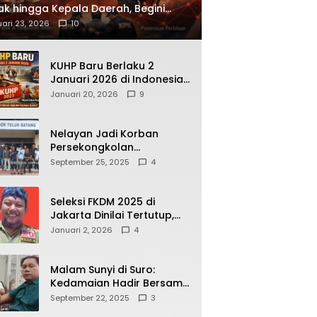
ak hingga Kepala Daerah, Begini
ah Korupsi yang Terbongkar
ari 23, 2026
10
KUHP Baru Berlaku 2
Januari 2026 di Indonesia,
Apa Dampaknya bagi
Januari 20, 2026
9
Kehidupan Warga? Ini
Aturan Kunci yang Wajib
Dipahami Publik
Nelayan Jadi Korban
Persekongkolan
Penyelewengan BBM
September 25, 2025
4
Bersubsidi di SPBU
64.78809 Teluk Batang
Seleksi FKDM 2025 di
Jakarta Dinilai Tertutup,
Transparansi
Januari 2, 2026
4
Pemerintahan Pramono–
Rano Dipertanyakan
Malam Sunyi di Suro:
Kedamaian Hadir Bersama
Secangkir Kopi Hangat
September 22, 2025
3