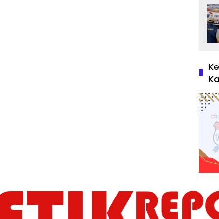
Ke
Ka