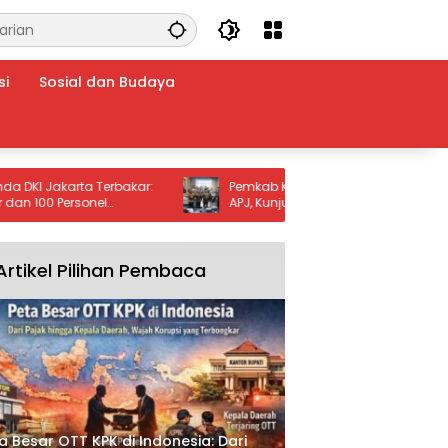
si
Sosial dan Budaya
akarta Terbakar:
Pemkab Kuningan Belajar Inovasi KPBU
0 Personel
APJ, Kunjungi Kabupaten Madiun untuk
Genjot Infrastruktur
Artikel Pilihan Pembaca
a Besar OTT KPK di Indonesia: Dari