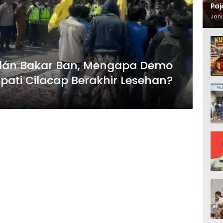
Paj
Waj
Janu
 dán Bakar Ban, Mengapa Demo
pati Cilacap Berakhir Lesehan?