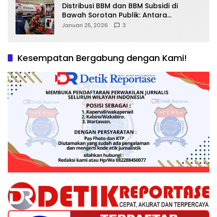
Distribusi BBM dan BBM Subsidi di
Bawah Sorotan Publik: Antara
Kepentingan Negara, Hak Konsumen,
Januari 25, 2026
3
dan Tantangan Pengawasan
Kesempatan Bergabung dengan Kami!