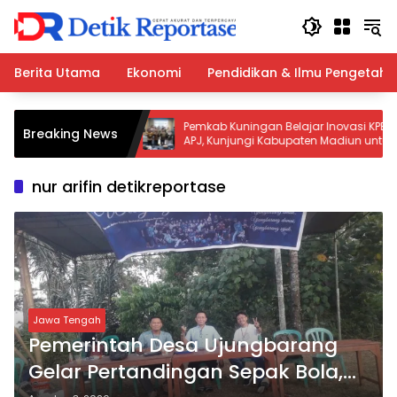
Langsung
ke
konten
Berita Utama
Ekonomi
Pendidikan & Ilmu Pengetah
arta Terbakar:
Pemkab Kuningan Belajar Inovasi KPBU
Breaking News
Personel
APJ, Kunjungi Kabupaten Madiun untuk
Genjot Infrastruktur
nur arifin detikreportase
Jawa Tengah
Pemerintah Desa Ujungbarang
Gelar Pertandingan Sepak Bola,