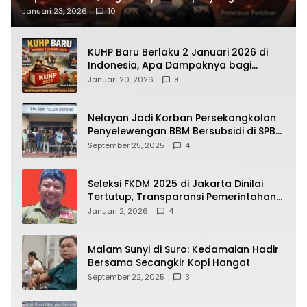
Terbongkar
Januari 23, 2026
10
KUHP Baru Berlaku 2 Januari 2026 di
Indonesia, Apa Dampaknya bagi
Kehidupan Warga? Ini Aturan Kunci
Januari 20, 2026
9
yang Wajib Dipahami Publik
Nelayan Jadi Korban Persekongkolan
Penyelewengan BBM Bersubsidi di SPBU
64.78809 Teluk Batang
September 25, 2025
4
Seleksi FKDM 2025 di Jakarta Dinilai
Tertutup, Transparansi Pemerintahan
Pramono–Rano Dipertanyakan
Januari 2, 2026
4
Malam Sunyi di Suro: Kedamaian Hadir
Bersama Secangkir Kopi Hangat
September 22, 2025
3