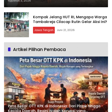
Cari Bibit Unggul Hingga Tingkat
Agustus 3, 2026
Nasional
Kompak Jelang HUT RI, Mengapa Warga
Tambakreja Cilacap Rutin Gelar Aksi Ini?
Jawa Tengah
Juni 21, 2026
Artikel Pilihan Pembaca
Peta Besar OTT KPK di Indonesia: Dari Pajak hingga
Kepala Daerah, Begini Wajah Korupsi yang