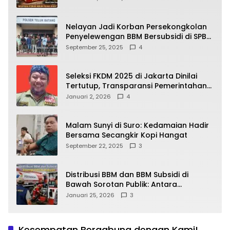
yang Wajib Dipahami Publik
Nelayan Jadi Korban Persekongkolan
Penyelewengan BBM Bersubsidi di SPBU
64.78809 Teluk Batang
September 25, 2025
4
Seleksi FKDM 2025 di Jakarta Dinilai
Tertutup, Transparansi Pemerintahan
Pramono–Rano Dipertanyakan
Januari 2, 2026
4
Malam Sunyi di Suro: Kedamaian Hadir
Bersama Secangkir Kopi Hangat
September 22, 2025
3
Distribusi BBM dan BBM Subsidi di
Bawah Sorotan Publik: Antara
Kepentingan Negara, Hak Konsumen,
Januari 25, 2026
3
dan Tantangan Pengawasan
Kesempatan Bergabung dengan Kami!