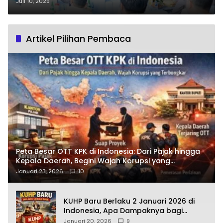
Tidur untuk Ketahanan Pangan
Juli 10, 2025
Artikel Pilihan Pembaca
Peta Besar OTT KPK di Indonesia: Dari Pajak hingga
Kepala Daerah, Begini Wajah Korupsi yang
Terbongkar
Januari 23, 2026
10
KUHP Baru Berlaku 2 Januari 2026 di
Indonesia, Apa Dampaknya bagi
Kehidupan Warga? Ini Aturan Kunci
Januari 20, 2026
9