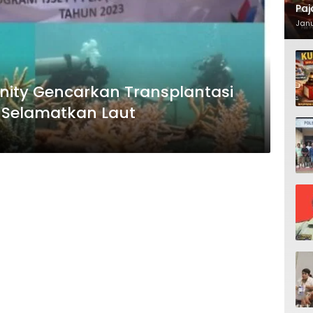
Paj
Waj
Janu
ity Gencarkan Transplantasi
 Selamatkan Laut