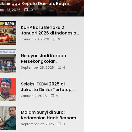
ak hingga Kepala Daerah, Begini
ah Korupsi yang Terbongkar
ari 23, 2026
10
KUHP Baru Berlaku 2
Januari 2026 di Indonesia,
Apa Dampaknya bagi
Januari 20, 2026
9
Kehidupan Warga? Ini
Aturan Kunci yang Wajib
Dipahami Publik
Nelayan Jadi Korban
Persekongkolan
Penyelewengan BBM
September 25, 2025
4
Bersubsidi di SPBU
64.78809 Teluk Batang
Seleksi FKDM 2025 di
Jakarta Dinilai Tertutup,
Transparansi
Januari 2, 2026
4
Pemerintahan Pramono–
Rano Dipertanyakan
Malam Sunyi di Suro:
Kedamaian Hadir Bersama
Secangkir Kopi Hangat
September 22, 2025
3