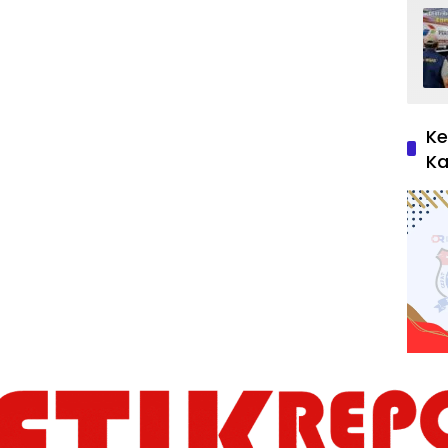
Ke
Ka