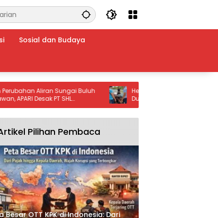
si
Sosial dan Budaya
han Aliran Sungai Buluh
Hendak Kabur ke Luar Daerah, Pelak
APARI Desak PT SHL
Dugaan Kekerasan Seksual Anak
Diamankan Polres Belitung
Artikel Pilihan Pembaca
a Besar OTT KPK di Indonesia: Dari