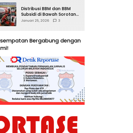
Distribusi BBM dan BBM
Subsidi di Bawah Sorotan
Publik: Antara Kepentingan
Januari 25, 2026
3
Negara, Hak Konsumen,
dan Tantangan
Pengawasan
sempatan Bergabung dengan
mi!