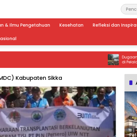
an & Ilmu Pengetahuan
Kesehatan
Refleksi dan Inspira
nasional
Dugaan Peruba
di Pelalawan, 
Diperiksa Ketat
MDC) Kabupaten Sikka
Pet