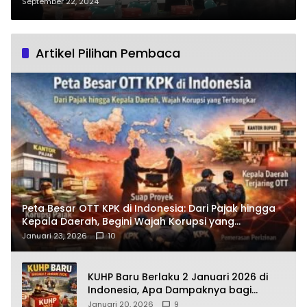
potensi Wisata juga akses Utama
September 22, 2024
Masyarakat
Artikel Pilihan Pembaca
Peta Besar OTT KPK di Indonesia: Dari Pajak hingga
Kepala Daerah, Begini Wajah Korupsi yang
Terbongkar
Januari 23, 2026
10
KUHP Baru Berlaku 2 Januari 2026 di
Indonesia, Apa Dampaknya bagi
Kehidupan Warga? Ini Aturan Kunci
Januari 20, 2026
9