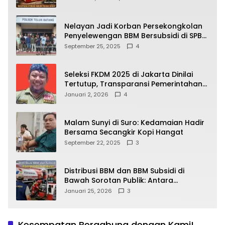
yang Wajib Dipahami Publik
Nelayan Jadi Korban Persekongkolan
Penyelewengan BBM Bersubsidi di SPBU
64.78809 Teluk Batang
September 25, 2025
4
Seleksi FKDM 2025 di Jakarta Dinilai
Tertutup, Transparansi Pemerintahan
Pramono–Rano Dipertanyakan
Januari 2, 2026
4
Malam Sunyi di Suro: Kedamaian Hadir
Bersama Secangkir Kopi Hangat
September 22, 2025
3
Distribusi BBM dan BBM Subsidi di
Bawah Sorotan Publik: Antara
Kepentingan Negara, Hak Konsumen,
Januari 25, 2026
3
dan Tantangan Pengawasan
Kesempatan Bergabung dengan Kami!