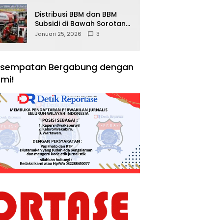
Distribusi BBM dan BBM
Subsidi di Bawah Sorotan
Publik: Antara Kepentingan
Januari 25, 2026
3
Negara, Hak Konsumen,
dan Tantangan
Pengawasan
sempatan Bergabung dengan
mi!