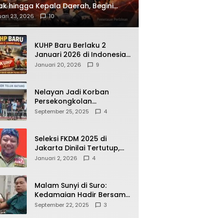
ak hingga Kepala Daerah, Begini
ah Korupsi yang Terbongkar
ari 23, 2026
10
KUHP Baru Berlaku 2
Januari 2026 di Indonesia,
Apa Dampaknya bagi
Januari 20, 2026
9
Kehidupan Warga? Ini
Aturan Kunci yang Wajib
Dipahami Publik
Nelayan Jadi Korban
Persekongkolan
Penyelewengan BBM
September 25, 2025
4
Bersubsidi di SPBU
64.78809 Teluk Batang
Seleksi FKDM 2025 di
Jakarta Dinilai Tertutup,
Transparansi
Januari 2, 2026
4
Pemerintahan Pramono–
Rano Dipertanyakan
Malam Sunyi di Suro:
Kedamaian Hadir Bersama
Secangkir Kopi Hangat
September 22, 2025
3