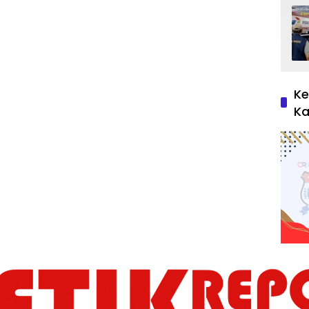
Ke
Ka