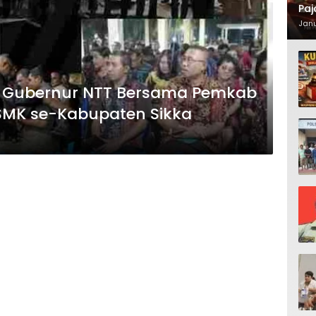
Paj
Waj
Janu
i Gubernur NTT Bersama Pemkab
SMK se-Kabupaten Sikka