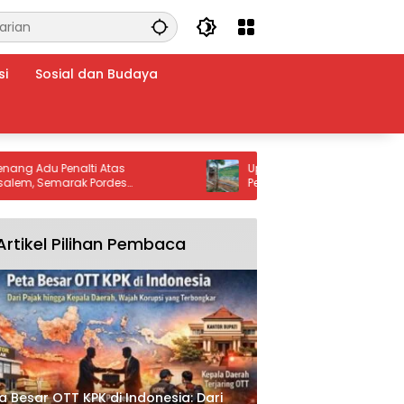
si
Sosial dan Budaya
u Penalti Atas
Upgrade MCK TMMD Ke-129 Capai 5
Semarak Pordes
Persen, Pemasangan Kusen dan Ples
ilacap Jadi Ajang
Dinding Terus Dikebut
emuda
Artikel Pilihan Pembaca
a Besar OTT KPK di Indonesia: Dari