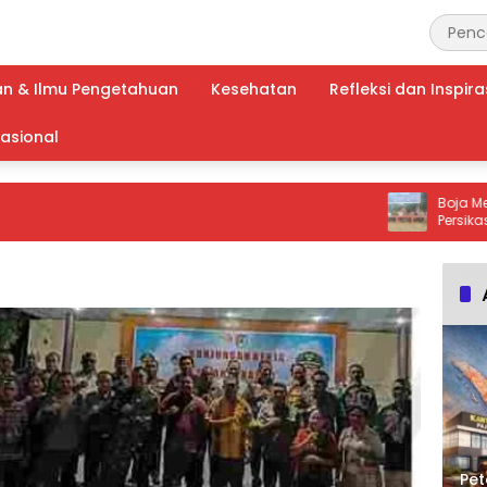
an & Ilmu Pengetahuan
Kesehatan
Refleksi dan Inspira
nasional
Boja Menang Ad
Persikasalem, 
Ujungbarang C
Pembinaan P
Pet