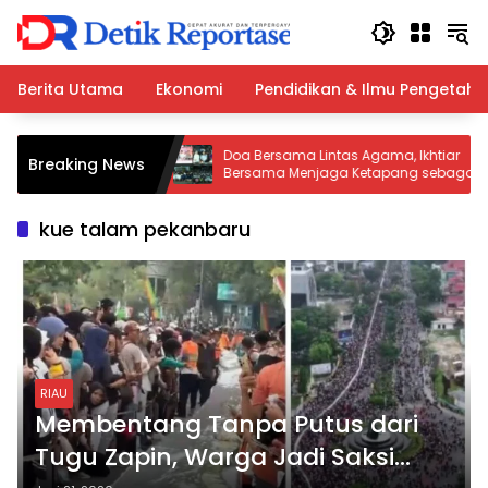
Langsung
ke
konten
Berita Utama
Ekonomi
Pendidikan & Ilmu Pengetah
jikan Umroh
Doa Bersama Lintas Agama, Ikhtiar
Breaking News
 MTQ Mendatang
Bersama Menjaga Ketapang sebagai
Rumah Besar
kue talam pekanbaru
RIAU
Membentang Tanpa Putus dari
Tugu Zapin, Warga Jadi Saksi