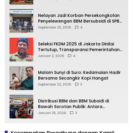
yang Wajib Dipahami Publik
Nelayan Jadi Korban Persekongkolan
Penyelewengan BBM Bersubsidi di SPBU
64.78809 Teluk Batang
September 25, 2025
4
Seleksi FKDM 2025 di Jakarta Dinilai
Tertutup, Transparansi Pemerintahan
Pramono–Rano Dipertanyakan
Januari 2, 2026
4
Malam Sunyi di Suro: Kedamaian Hadir
Bersama Secangkir Kopi Hangat
September 22, 2025
3
Distribusi BBM dan BBM Subsidi di
Bawah Sorotan Publik: Antara
Kepentingan Negara, Hak Konsumen,
Januari 25, 2026
3
dan Tantangan Pengawasan
Kesempatan Bergabung dengan Kami!