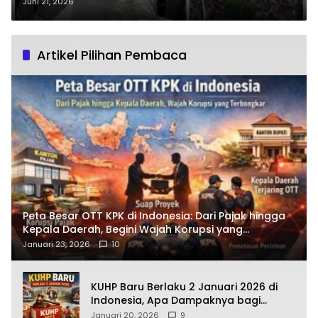
Pemecahan Rekor Dunia Kue
Juni 21, 2026
Talam Pekanbaru, Bagaimana
Keseruan Acaranya?
Artikel Pilihan Pembaca
Peta Besar OTT KPK di Indonesia: Dari Pajak hingga
Kepala Daerah, Begini Wajah Korupsi yang
Terbongkar
Januari 23, 2026
10
KUHP Baru Berlaku 2 Januari 2026 di
Indonesia, Apa Dampaknya bagi
Kehidupan Warga? Ini Aturan Kunci
Januari 20, 2026
9