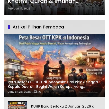
Khotmil Quran & Imtihan
Angkatan Ke-3: Cetak Generasi
Februari 17, 2025
Qur’ani Berkarakter
Artikel Pilihan Pembaca
Peta Besar OTT KPK di Indonesia: Dari Pajak hingga
Kepala Daerah, Begini Wajah Korupsi yang
Terbongkar
Januari 23, 2026
10
KUHP Baru Berlaku 2 Januari 2026 di