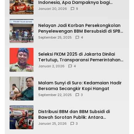
Indonesia, Apa Dampaknya bagi
Kehidupan Warga? Ini Aturan Kunci
Januari 20, 2026
9
yang Wajib Dipahami Publik
Nelayan Jadi Korban Persekongkolan
Penyelewengan BBM Bersubsidi di SPBU
64.78809 Teluk Batang
September 25, 2025
4
Seleksi FKDM 2025 di Jakarta Dinilai
Tertutup, Transparansi Pemerintahan
Pramono–Rano Dipertanyakan
Januari 2, 2026
4
Malam Sunyi di Suro: Kedamaian Hadir
Bersama Secangkir Kopi Hangat
September 22, 2025
3
Distribusi BBM dan BBM Subsidi di
Bawah Sorotan Publik: Antara
Kepentingan Negara, Hak Konsumen,
Januari 25, 2026
3
dan Tantangan Pengawasan