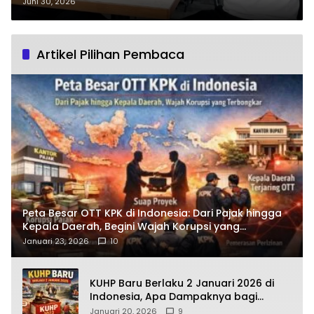
Kenaikan Pangkat Iptu Samoddin:
Juni 30, 2026
“Beliau Sangat Layak!”
Artikel Pilihan Pembaca
Peta Besar OTT KPK di Indonesia: Dari Pajak hingga
Kepala Daerah, Begini Wajah Korupsi yang
Terbongkar
Januari 23, 2026
10
KUHP Baru Berlaku 2 Januari 2026 di
Indonesia, Apa Dampaknya bagi
Kehidupan Warga? Ini Aturan Kunci
Januari 20, 2026
9