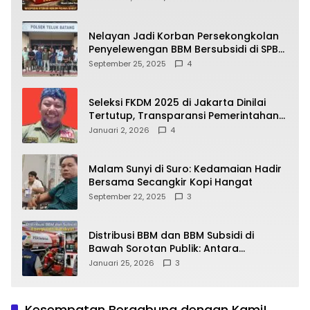
yang Wajib Dipahami Publik
Nelayan Jadi Korban Persekongkolan
Penyelewengan BBM Bersubsidi di SPBU
64.78809 Teluk Batang
September 25, 2025
4
Seleksi FKDM 2025 di Jakarta Dinilai
Tertutup, Transparansi Pemerintahan
Pramono–Rano Dipertanyakan
Januari 2, 2026
4
Malam Sunyi di Suro: Kedamaian Hadir
Bersama Secangkir Kopi Hangat
September 22, 2025
3
Distribusi BBM dan BBM Subsidi di
Bawah Sorotan Publik: Antara
Kepentingan Negara, Hak Konsumen,
Januari 25, 2026
3
dan Tantangan Pengawasan
Kesempatan Bergabung dengan Kami!