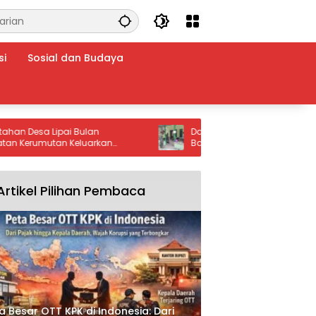
si
Sosial dan Budaya
sa Lipai Bulan
Dari Rumah Rapuh Menjadi Harapan
mutan Keluarkan
Baru, Senyum Ibu Jumsina Menjadi
: Stop Setrum Ikan dan
Makna TMMD bagi Warga Batu Bara
Artikel Pilihan Pembaca
a Besar OTT KPK di Indonesia: Dari