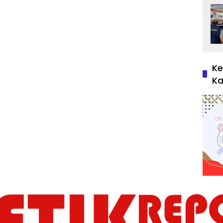
Ke
Ka