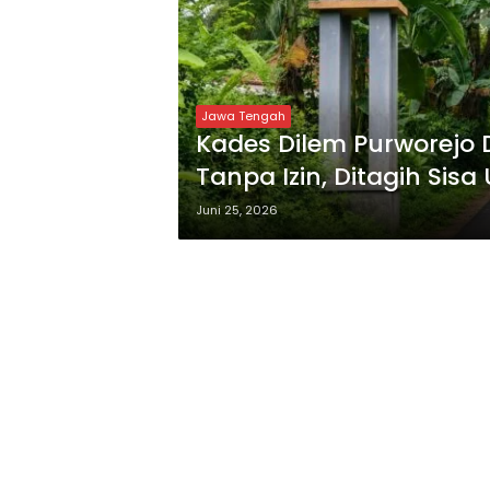
Jawa Tengah
Kades Dilem Purworejo
Tanpa Izin, Ditagih Si
ke Polisi
Juni 25, 2026