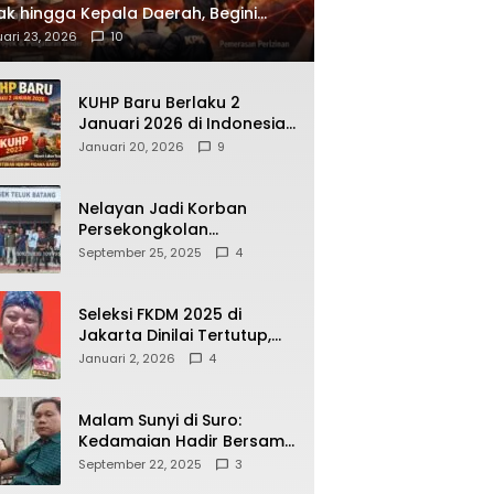
ak hingga Kepala Daerah, Begini
ah Korupsi yang Terbongkar
ari 23, 2026
10
KUHP Baru Berlaku 2
Januari 2026 di Indonesia,
Apa Dampaknya bagi
Januari 20, 2026
9
Kehidupan Warga? Ini
Aturan Kunci yang Wajib
Dipahami Publik
Nelayan Jadi Korban
Persekongkolan
Penyelewengan BBM
September 25, 2025
4
Bersubsidi di SPBU
64.78809 Teluk Batang
Seleksi FKDM 2025 di
Jakarta Dinilai Tertutup,
Transparansi
Januari 2, 2026
4
Pemerintahan Pramono–
Rano Dipertanyakan
Malam Sunyi di Suro:
Kedamaian Hadir Bersama
Secangkir Kopi Hangat
September 22, 2025
3