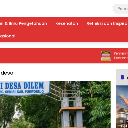
an & Ilmu Pengetahuan
Kesehatan
Refleksi dan Inspira
nasional
Pemerintahan De
Kecamatan Keru
Peringatan Keras
Bakar Lahan!
 desa
Pet