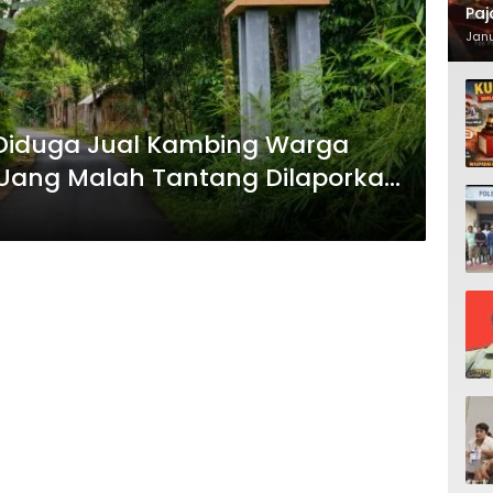
Paj
Waj
Janu
 Diduga Jual Kambing Warga
sa Uang Malah Tantang Dilaporkan