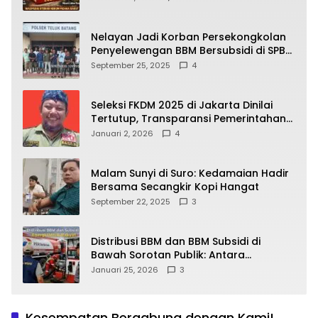
yang Wajib Dipahami Publik
Nelayan Jadi Korban Persekongkolan
Penyelewengan BBM Bersubsidi di SPBU
64.78809 Teluk Batang
September 25, 2025
4
Seleksi FKDM 2025 di Jakarta Dinilai
Tertutup, Transparansi Pemerintahan
Pramono–Rano Dipertanyakan
Januari 2, 2026
4
Malam Sunyi di Suro: Kedamaian Hadir
Bersama Secangkir Kopi Hangat
September 22, 2025
3
Distribusi BBM dan BBM Subsidi di
Bawah Sorotan Publik: Antara
Kepentingan Negara, Hak Konsumen,
Januari 25, 2026
3
dan Tantangan Pengawasan
Kesempatan Bergabung dengan Kami!