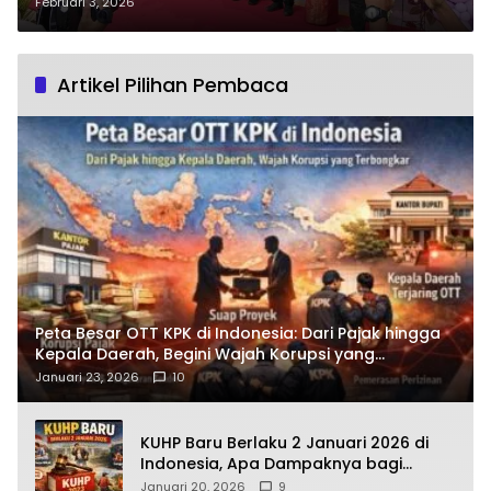
Dirayakan Dengan Aksi Sosial
Februari 3, 2026
Penuh Kepedulian Untuk Anak
Yatim Piatu
Artikel Pilihan Pembaca
Peta Besar OTT KPK di Indonesia: Dari Pajak hingga
Kepala Daerah, Begini Wajah Korupsi yang
Terbongkar
Januari 23, 2026
10
KUHP Baru Berlaku 2 Januari 2026 di
Indonesia, Apa Dampaknya bagi
Kehidupan Warga? Ini Aturan Kunci
Januari 20, 2026
9