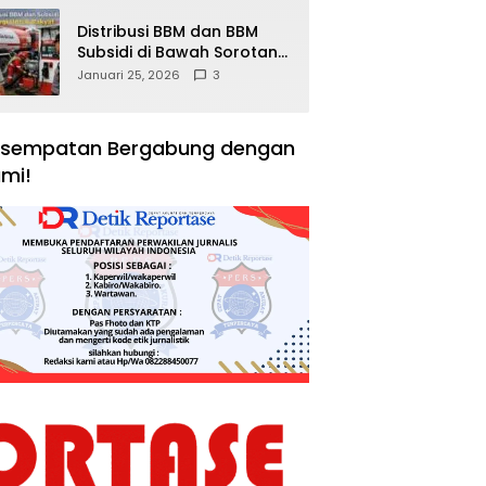
Distribusi BBM dan BBM
Subsidi di Bawah Sorotan
Publik: Antara Kepentingan
Januari 25, 2026
3
Negara, Hak Konsumen,
dan Tantangan
Pengawasan
sempatan Bergabung dengan
mi!