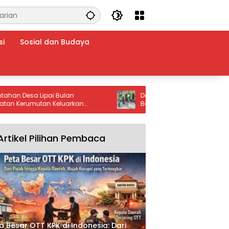
si
Sosial dan Budaya
esa Lipai Bulan
Dari Rumah Rapuh Menjadi Harapa
umutan Keluarkan
Baru, Senyum Ibu Jumsina Menjadi
s: Stop Setrum Ikan dan
Makna TMMD bagi Warga Batu Bara
Artikel Pilihan Pembaca
a Besar OTT KPK di Indonesia: Dari