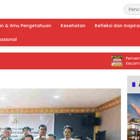
an & Ilmu Pengetahuan
Kesehatan
Refleksi dan Inspira
nasional
Pemerintahan D
Kecamatan Ker
Peringatan Kera
Bakar Lahan!
Pet