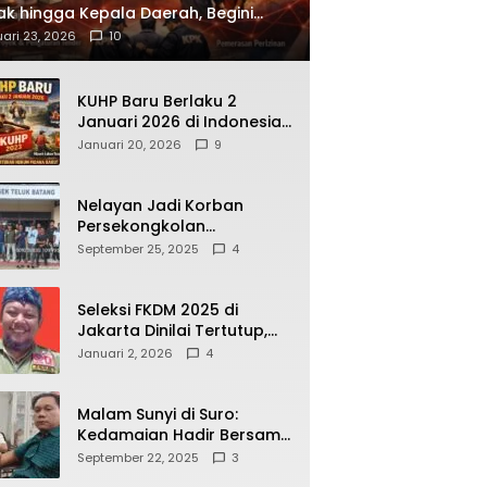
ak hingga Kepala Daerah, Begini
ah Korupsi yang Terbongkar
ari 23, 2026
10
KUHP Baru Berlaku 2
Januari 2026 di Indonesia,
Apa Dampaknya bagi
Januari 20, 2026
9
Kehidupan Warga? Ini
Aturan Kunci yang Wajib
Dipahami Publik
Nelayan Jadi Korban
Persekongkolan
Penyelewengan BBM
September 25, 2025
4
Bersubsidi di SPBU
64.78809 Teluk Batang
Seleksi FKDM 2025 di
Jakarta Dinilai Tertutup,
Transparansi
Januari 2, 2026
4
Pemerintahan Pramono–
Rano Dipertanyakan
Malam Sunyi di Suro:
Kedamaian Hadir Bersama
Secangkir Kopi Hangat
September 22, 2025
3