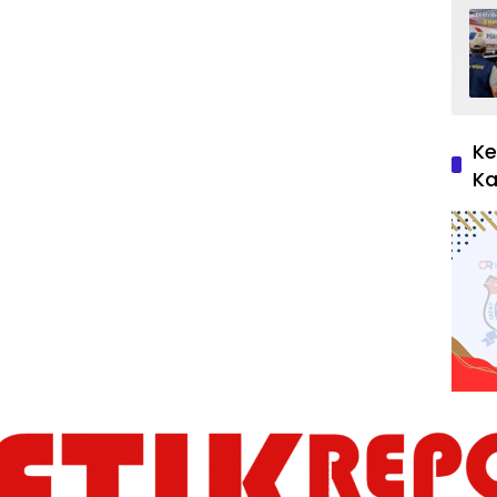
Ke
Ka