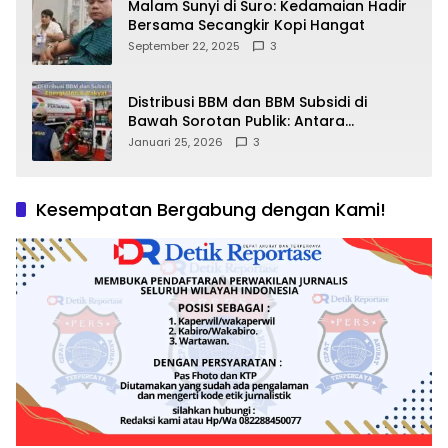
Malam Sunyi di Suro: Kedamaian Hadir
Bersama Secangkir Kopi Hangat
September 22, 2025
3
Distribusi BBM dan BBM Subsidi di
Bawah Sorotan Publik: Antara
Kepentingan Negara, Hak Konsumen,
Januari 25, 2026
3
dan Tantangan Pengawasan
Kesempatan Bergabung dengan Kami!