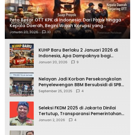
Peta Besar OTT KPK di Indonesia: Dari Pajak hingga
Kepala Daerah, Begini Wajah Korupsi yang
Terbongkar
Januari 23, 2026
10
KUHP Baru Berlaku 2 Januari 2026 di
Indonesia, Apa Dampaknya bagi
Kehidupan Warga? Ini Aturan Kunci
Januari 20, 2026
9
yang Wajib Dipahami Publik
Nelayan Jadi Korban Persekongkolan
Penyelewengan BBM Bersubsidi di SPBU
64.78809 Teluk Batang
September 25, 2025
4
Seleksi FKDM 2025 di Jakarta Dinilai
Tertutup, Transparansi Pemerintahan
Pramono–Rano Dipertanyakan
Januari 2, 2026
4