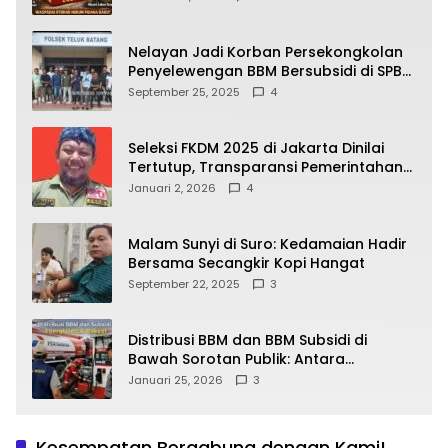
yang Wajib Dipahami Publik
Nelayan Jadi Korban Persekongkolan
Penyelewengan BBM Bersubsidi di SPBU
64.78809 Teluk Batang
September 25, 2025
4
Seleksi FKDM 2025 di Jakarta Dinilai
Tertutup, Transparansi Pemerintahan
Pramono–Rano Dipertanyakan
Januari 2, 2026
4
Malam Sunyi di Suro: Kedamaian Hadir
Bersama Secangkir Kopi Hangat
September 22, 2025
3
Distribusi BBM dan BBM Subsidi di
Bawah Sorotan Publik: Antara
Kepentingan Negara, Hak Konsumen,
Januari 25, 2026
3
dan Tantangan Pengawasan
Kesempatan Bergabung dengan Kami!