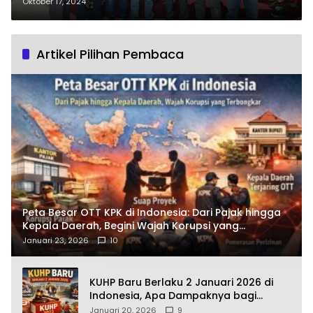
Oktober 17, 2024
Artikel Pilihan Pembaca
Peta Besar OTT KPK di Indonesia: Dari Pajak hingga
Kepala Daerah, Begini Wajah Korupsi yang
Terbongkar
Januari 23, 2026
10
KUHP Baru Berlaku 2 Januari 2026 di
Indonesia, Apa Dampaknya bagi
Kehidupan Warga? Ini Aturan Kunci
Januari 20, 2026
9