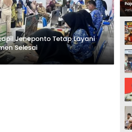
Paj
Waj
Janu
kcapil Jeneponto Tetap Layani
men Selesai