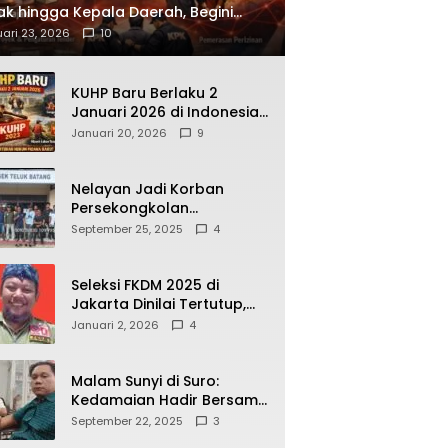
ak hingga Kepala Daerah, Begini
ah Korupsi yang Terbongkar
ari 23, 2026
10
KUHP Baru Berlaku 2
Januari 2026 di Indonesia,
Apa Dampaknya bagi
Januari 20, 2026
9
Kehidupan Warga? Ini
Aturan Kunci yang Wajib
Dipahami Publik
Nelayan Jadi Korban
Persekongkolan
Penyelewengan BBM
September 25, 2025
4
Bersubsidi di SPBU
64.78809 Teluk Batang
Seleksi FKDM 2025 di
Jakarta Dinilai Tertutup,
Transparansi
Januari 2, 2026
4
Pemerintahan Pramono–
Rano Dipertanyakan
Malam Sunyi di Suro:
Kedamaian Hadir Bersama
Secangkir Kopi Hangat
September 22, 2025
3