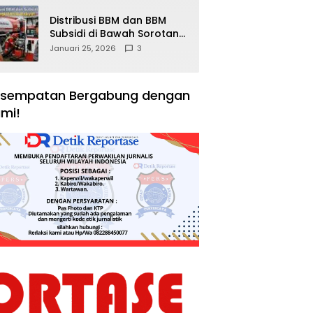
Distribusi BBM dan BBM
Subsidi di Bawah Sorotan
Publik: Antara Kepentingan
Januari 25, 2026
3
Negara, Hak Konsumen,
dan Tantangan
Pengawasan
sempatan Bergabung dengan
mi!