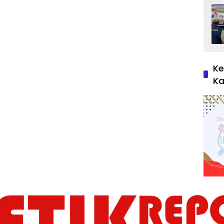
Ke
Ka