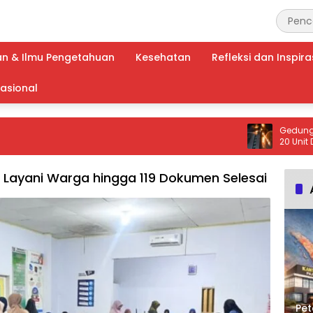
an & Ilmu Pengetahuan
Kesehatan
Refleksi dan Inspira
nasional
Gedung Bapend
20 Unit Damkar
Dikerahkan ke L
 Layani Warga hingga 119 Dokumen Selesai
Pet