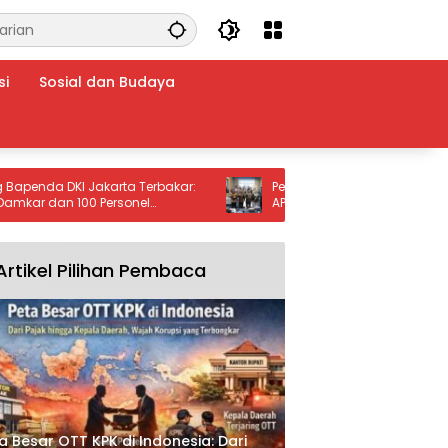
si
Sosial dan Budaya
a DKI Jakarta Terbakar:
Pemkab Kuningan Belajar Inovasi K
 dan 100 Personel
APJ, Kunjungi Kabupaten Madiun un
okasi
Genjot Infrastruktur
Artikel Pilihan Pembaca
a Besar OTT KPK di Indonesia: Dari