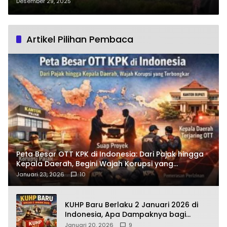
sebagai Cagar Budaya Kayong
Desember 29, 2025
Utara
Artikel Pilihan Pembaca
Peta Besar OTT KPK di Indonesia: Dari Pajak hingga
Kepala Daerah, Begini Wajah Korupsi yang
Terbongkar
Januari 23, 2026
10
KUHP Baru Berlaku 2 Januari 2026 di
Indonesia, Apa Dampaknya bagi
Kehidupan Warga? Ini Aturan Kunci
Januari 20, 2026
9