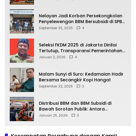
yang Wajib Dipahami Publik
Nelayan Jadi Korban Persekongkolan
Penyelewengan BBM Bersubsidi di SPBU
64.78809 Teluk Batang
September 25, 2025
4
Seleksi FKDM 2025 di Jakarta Dinilai
Tertutup, Transparansi Pemerintahan
Pramono–Rano Dipertanyakan
Januari 2, 2026
4
Malam Sunyi di Suro: Kedamaian Hadir
Bersama Secangkir Kopi Hangat
September 22, 2025
3
Distribusi BBM dan BBM Subsidi di
Bawah Sorotan Publik: Antara
Kepentingan Negara, Hak Konsumen,
Januari 25, 2026
3
dan Tantangan Pengawasan
Kesempatan Bergabung dengan Kami!