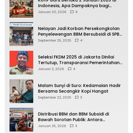
Indonesia, Apa Dampaknya bagi
Kehidupan Warga? Ini Aturan Kunci
Januari 20, 2026
9
yang Wajib Dipahami Publik
Nelayan Jadi Korban Persekongkolan
Penyelewengan BBM Bersubsidi di SPBU
64.78809 Teluk Batang
September 25, 2025
4
Seleksi FKDM 2025 di Jakarta Dinilai
Tertutup, Transparansi Pemerintahan
Pramono–Rano Dipertanyakan
Januari 2, 2026
4
Malam Sunyi di Suro: Kedamaian Hadir
Bersama Secangkir Kopi Hangat
September 22, 2025
3
Distribusi BBM dan BBM Subsidi di
Bawah Sorotan Publik: Antara
Kepentingan Negara, Hak Konsumen,
Januari 25, 2026
3
dan Tantangan Pengawasan