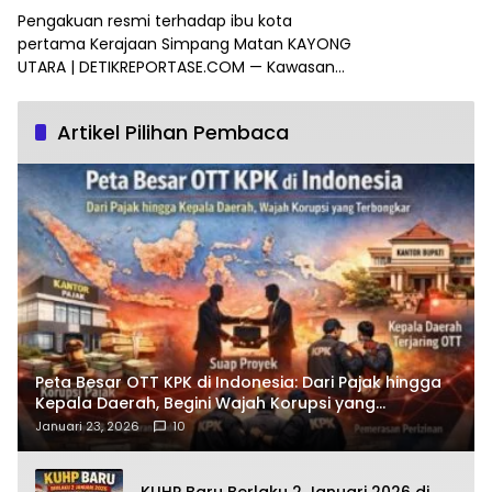
Pengakuan resmi terhadap ibu kota
pertama Kerajaan Simpang Matan KAYONG
UTARA | DETIKREPORTASE.COM — Kawasan…
Artikel Pilihan Pembaca
Peta Besar OTT KPK di Indonesia: Dari Pajak hingga
Kepala Daerah, Begini Wajah Korupsi yang
Terbongkar
Januari 23, 2026
10
KUHP Baru Berlaku 2 Januari 2026 di