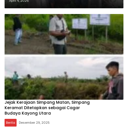
Peninggalan Belanda, Mengapa
April 4, 2026
Belum Diteliti?
Jejak Kerajaan Simpang Matan, Simpang
Keramat Ditetapkan sebagai Cagar
Budaya Kayong Utara
Berita
Desember 29, 2025