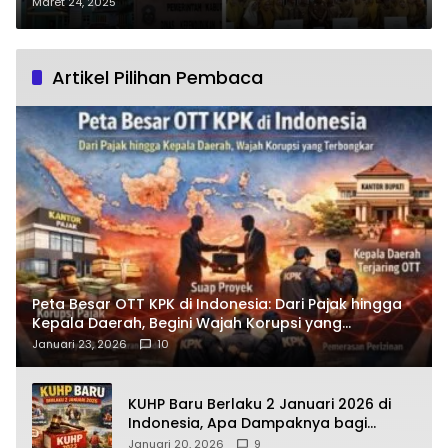
Paris Yasir
Maret 24, 2025
Artikel Pilihan Pembaca
Peta Besar OTT KPK di Indonesia: Dari Pajak hingga
Kepala Daerah, Begini Wajah Korupsi yang
Terbongkar
Januari 23, 2026
10
KUHP Baru Berlaku 2 Januari 2026 di
Indonesia, Apa Dampaknya bagi
Kehidupan Warga? Ini Aturan Kunci
Januari 20, 2026
9