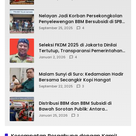
yang Wajib Dipahami Publik
Nelayan Jadi Korban Persekongkolan
Penyelewengan BBM Bersubsidi di SPBU
64.78809 Teluk Batang
September 25, 2025
4
Seleksi FKDM 2025 di Jakarta Dinilai
Tertutup, Transparansi Pemerintahan
Pramono–Rano Dipertanyakan
Januari 2, 2026
4
Malam Sunyi di Suro: Kedamaian Hadir
Bersama Secangkir Kopi Hangat
September 22, 2025
3
Distribusi BBM dan BBM Subsidi di
Bawah Sorotan Publik: Antara
Kepentingan Negara, Hak Konsumen,
Januari 25, 2026
3
dan Tantangan Pengawasan
Kesempatan Bergabung dengan Kami!