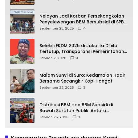
yang Wajib Dipahami Publik
Nelayan Jadi Korban Persekongkolan
Penyelewengan BBM Bersubsidi di SPBU
64.78809 Teluk Batang
September 25, 2025
4
Seleksi FKDM 2025 di Jakarta Dinilai
Tertutup, Transparansi Pemerintahan
Pramono–Rano Dipertanyakan
Januari 2, 2026
4
Malam Sunyi di Suro: Kedamaian Hadir
Bersama Secangkir Kopi Hangat
September 22, 2025
3
Distribusi BBM dan BBM Subsidi di
Bawah Sorotan Publik: Antara
Kepentingan Negara, Hak Konsumen,
Januari 25, 2026
3
dan Tantangan Pengawasan
Kesempatan Bergabung dengan Kami!