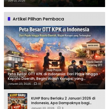
Selamatkan Warga Ulak
Juni 21, 2026
Medang?
Artikel Pilihan Pembaca
Peta Besar OTT KPK di Indonesia: Dari Pajak hingga
Kepala Daerah, Begini Wajah Korupsi yang
Terbongkar
Januari 23, 2026
10
KUHP Baru Berlaku 2 Januari 2026 di
Indonesia, Apa Dampaknya bagi
Kehidupan Warga? Ini Aturan Kunci
Januari 20, 2026
9