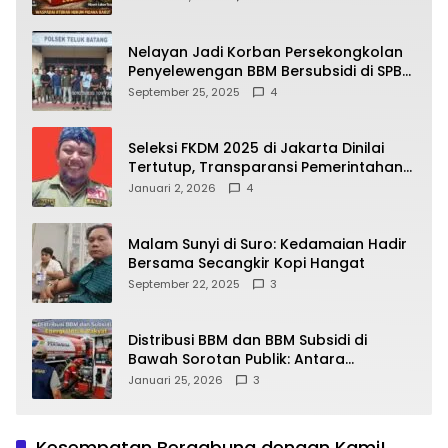
yang Wajib Dipahami Publik
Nelayan Jadi Korban Persekongkolan
Penyelewengan BBM Bersubsidi di SPBU
64.78809 Teluk Batang
September 25, 2025
4
Seleksi FKDM 2025 di Jakarta Dinilai
Tertutup, Transparansi Pemerintahan
Pramono–Rano Dipertanyakan
Januari 2, 2026
4
Malam Sunyi di Suro: Kedamaian Hadir
Bersama Secangkir Kopi Hangat
September 22, 2025
3
Distribusi BBM dan BBM Subsidi di
Bawah Sorotan Publik: Antara
Kepentingan Negara, Hak Konsumen,
Januari 25, 2026
3
dan Tantangan Pengawasan
Kesempatan Bergabung dengan Kami!