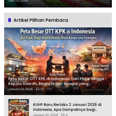
Langsung ke Makam Gus Dur di
Juni 23, 2026
Jombang?
Artikel Pilihan Pembaca
Peta Besar OTT KPK di Indonesia: Dari Pajak hingga
Kepala Daerah, Begini Wajah Korupsi yang
Terbongkar
Januari 23, 2026
10
KUHP Baru Berlaku 2 Januari 2026 di
Indonesia, Apa Dampaknya bagi
Kehidupan Warga? Ini Aturan Kunci
Januari 20, 2026
9