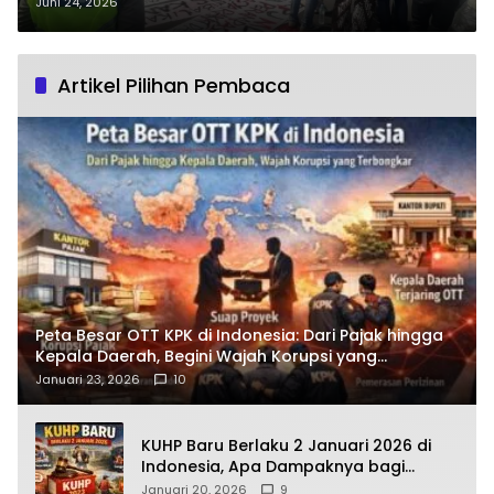
di Kantor Bupati Cilacap Berakhir
Juni 24, 2026
Lesehan?
Artikel Pilihan Pembaca
Peta Besar OTT KPK di Indonesia: Dari Pajak hingga
Kepala Daerah, Begini Wajah Korupsi yang
Terbongkar
Januari 23, 2026
10
KUHP Baru Berlaku 2 Januari 2026 di
Indonesia, Apa Dampaknya bagi
Kehidupan Warga? Ini Aturan Kunci
Januari 20, 2026
9