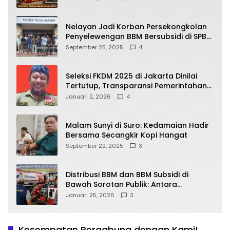
yang Wajib Dipahami Publik
Nelayan Jadi Korban Persekongkolan
Penyelewengan BBM Bersubsidi di SPBU
64.78809 Teluk Batang
September 25, 2025
4
Seleksi FKDM 2025 di Jakarta Dinilai
Tertutup, Transparansi Pemerintahan
Pramono–Rano Dipertanyakan
Januari 2, 2026
4
Malam Sunyi di Suro: Kedamaian Hadir
Bersama Secangkir Kopi Hangat
September 22, 2025
3
Distribusi BBM dan BBM Subsidi di
Bawah Sorotan Publik: Antara
Kepentingan Negara, Hak Konsumen,
Januari 25, 2026
3
dan Tantangan Pengawasan
Kesempatan Bergabung dengan Kami!