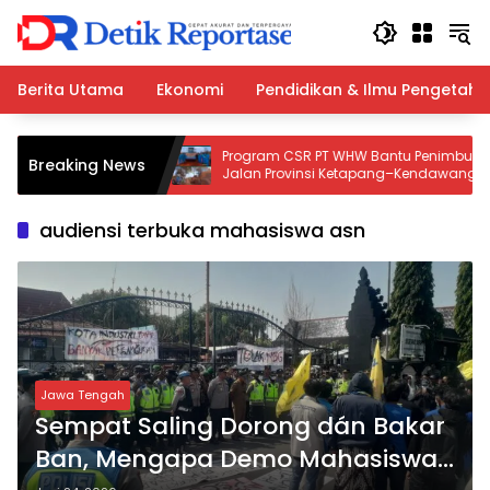
Langsung
ke
konten
Berita Utama
Ekonomi
Pendidikan & Ilmu Pengetah
Polresta Deli
Program CSR PT WHW Bantu Penimbunan
Breaking News
a Gagal Edarkan
Jalan Provinsi Ketapang–Kendawangan,
Warga Apresiasi Kepedulian Perusahaan
audiensi terbuka mahasiswa asn
Jawa Tengah
Sempat Saling Dorong dán Bakar
Ban, Mengapa Demo Mahasiswa