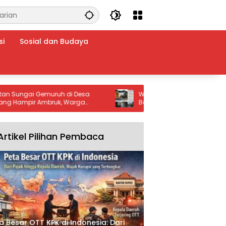
si
Sosial dan Budaya
gai Gemuruh di Desa
Warga Kp. Bambu Kuning Kabupat
, Warga
Bogor Berharap Uluran Tangan da
n Segera Dilakukan Demi
Kebijakan Pemkab Bogor serta Pem
an Kelancaran Aktivitas
Jabar untuk Atasi Banjir Menahun
Artikel Pilihan Pembaca
a Besar OTT KPK di Indonesia: Dari