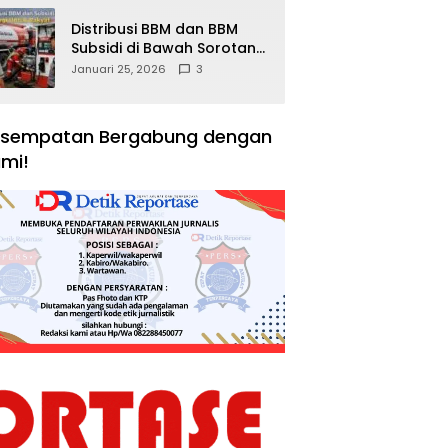
Distribusi BBM dan BBM
Subsidi di Bawah Sorotan
Publik: Antara Kepentingan
Januari 25, 2026
3
Negara, Hak Konsumen,
dan Tantangan
Pengawasan
sempatan Bergabung dengan
mi!