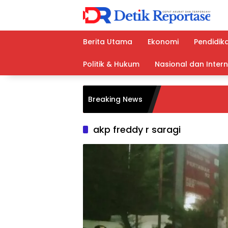
Langsung
ke
konten
Berita Utama
Ekonomi
Pendidik
Politik & Hukum
Nasional dan Inter
Breaking News
akp freddy r saragi