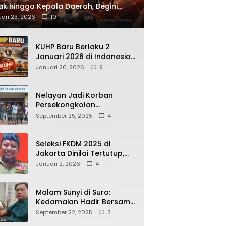
ak hingga Kepala Daerah, Begini
ah Korupsi yang Terbongkar
ari 23, 2026
10
KUHP Baru Berlaku 2
Januari 2026 di Indonesia,
Apa Dampaknya bagi
Januari 20, 2026
9
Kehidupan Warga? Ini
Aturan Kunci yang Wajib
Dipahami Publik
Nelayan Jadi Korban
Persekongkolan
Penyelewengan BBM
September 25, 2025
4
Bersubsidi di SPBU
64.78809 Teluk Batang
Seleksi FKDM 2025 di
Jakarta Dinilai Tertutup,
Transparansi
Januari 2, 2026
4
Pemerintahan Pramono–
Rano Dipertanyakan
Malam Sunyi di Suro:
Kedamaian Hadir Bersama
Secangkir Kopi Hangat
September 22, 2025
3