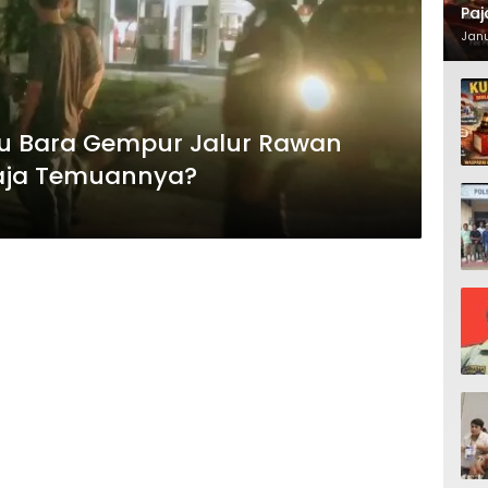
Paj
Waj
Janu
tu Bara Gempur Jalur Rawan
Saja Temuannya?