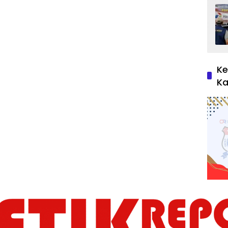
Ke
Ka