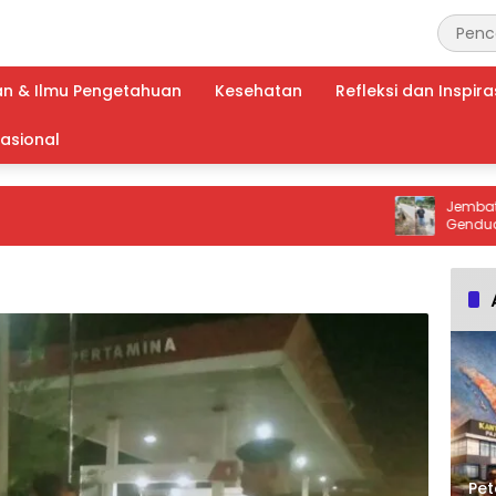
an & Ilmu Pengetahuan
Kesehatan
Refleksi dan Inspira
nasional
Jembatan Sun
Genduang Hampir Ambruk
Harap Perbaika
Keselamatan d
Pet