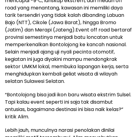
mencapai -9°C, lanskap ekstrem, dan medan off
road yang menantang, kawasan ini memiliki daya
tarik tersendiri yang tidak kalah dibanding Labuan
Bajo (NTT), Cikole (Jawa Barat), hingga Bromo
(Jatim) dan Merapi (Jateng).Event off road bertaraf
provinsi semestinya menjadi batu loncatan untuk
memperkenalkan Bontolojong ke kancah nasional.
Selain menjadi ajang uji nyali pecinta otomotif,
kegiatan ini juga diyakini mampu mendongkrak
sektor UMKM lokal, membuka lapangan kerja, serta
menghidupkan kembali geliat wisata di wilayah
selatan Sulawesi Selatan.
“Bontolojong bisa jadi ikon baru wisata ekstrim Sulsel.
Tapi kalau event seperti ini saja tak disambut
antusias, bagaimana destinasi ini bisa naik kelas?”
kritik Alim.
Lebih jauh, munculnya narasi penolakan dinilai