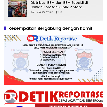
Distribusi BBM dan BBM Subsidi di
Bawah Sorotan Publik: Antara
Kepentingan Negara, Hak Konsumen,
Januari 25, 2026
3
dan Tantangan Pengawasan
Kesempatan Bergabung dengan Kami!