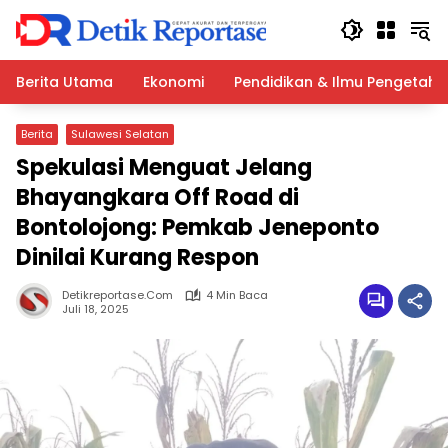
Langsung
ke
konten
Berita Utama
Ekonomi
Pendidikan & Ilmu Pengetah
Berita
Sulawesi Selatan
Spekulasi Menguat Jelang
Bhayangkara Off Road di
Bontolojong: Pemkab Jeneponto
Dinilai Kurang Respon
Detikreportase.com
4 Min Baca
Juli 18, 2025