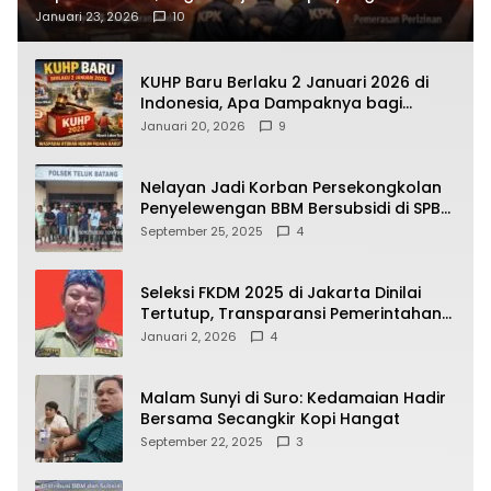
Terbongkar
Januari 23, 2026
10
KUHP Baru Berlaku 2 Januari 2026 di
Indonesia, Apa Dampaknya bagi
Kehidupan Warga? Ini Aturan Kunci
Januari 20, 2026
9
yang Wajib Dipahami Publik
Nelayan Jadi Korban Persekongkolan
Penyelewengan BBM Bersubsidi di SPBU
64.78809 Teluk Batang
September 25, 2025
4
Seleksi FKDM 2025 di Jakarta Dinilai
Tertutup, Transparansi Pemerintahan
Pramono–Rano Dipertanyakan
Januari 2, 2026
4
Malam Sunyi di Suro: Kedamaian Hadir
Bersama Secangkir Kopi Hangat
September 22, 2025
3