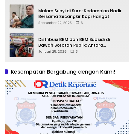
Malam Sunyi di Suro: Kedamaian Hadir
Bersama Secangkir Kopi Hangat
September 22, 2025
3
Distribusi BBM dan BBM Subsidi di
Bawah Sorotan Publik: Antara
Kepentingan Negara, Hak Konsumen,
Januari 25, 2026
3
dan Tantangan Pengawasan
Kesempatan Bergabung dengan Kami!