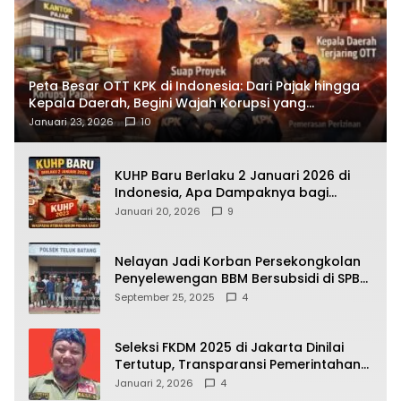
Peta Besar OTT KPK di Indonesia: Dari Pajak hingga
Kepala Daerah, Begini Wajah Korupsi yang
Terbongkar
Januari 23, 2026
10
KUHP Baru Berlaku 2 Januari 2026 di
Indonesia, Apa Dampaknya bagi
Kehidupan Warga? Ini Aturan Kunci
Januari 20, 2026
9
yang Wajib Dipahami Publik
Nelayan Jadi Korban Persekongkolan
Penyelewengan BBM Bersubsidi di SPBU
64.78809 Teluk Batang
September 25, 2025
4
Seleksi FKDM 2025 di Jakarta Dinilai
Tertutup, Transparansi Pemerintahan
Pramono–Rano Dipertanyakan
Januari 2, 2026
4