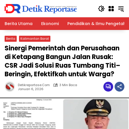
Langsung
ke
konten
Berita Utama
Ekonomi
Pendidikan & Ilmu Pengetah
Berita
Kalimantan Barat
Sinergi Pemerintah dan Perusahaan
di Ketapang Bangun Jalan Rusak:
CSR Jadi Solusi Ruas Tumbang Titi–
Beringin, Efektifkah untuk Warga?
Detikreportase.com
3 Min Baca
Januari 6, 2026