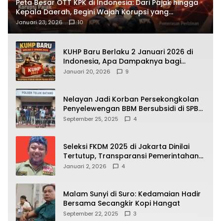
Peta Besar OTT KPK di Indonesia: Dari Pajak hingga
Kepala Daerah, Begini Wajah Korupsi yang
Terbongkar
Januari 23, 2026
10
KUHP Baru Berlaku 2 Januari 2026 di
Indonesia, Apa Dampaknya bagi
Kehidupan Warga? Ini Aturan Kunci
Januari 20, 2026
9
yang Wajib Dipahami Publik
Nelayan Jadi Korban Persekongkolan
Penyelewengan BBM Bersubsidi di SPBU
64.78809 Teluk Batang
September 25, 2025
4
Seleksi FKDM 2025 di Jakarta Dinilai
Tertutup, Transparansi Pemerintahan
Pramono–Rano Dipertanyakan
Januari 2, 2026
4
Malam Sunyi di Suro: Kedamaian Hadir
Bersama Secangkir Kopi Hangat
September 22, 2025
3