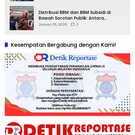
Distribusi BBM dan BBM Subsidi di
Bawah Sorotan Publik: Antara
Kepentingan Negara, Hak Konsumen,
Januari 25, 2026
3
dan Tantangan Pengawasan
Kesempatan Bergabung dengan Kami!