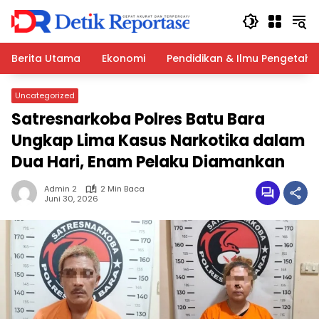
Langsung
ke
konten
Berita Utama
Ekonomi
Pendidikan & Ilmu Pengetah
Uncategorized
Satresnarkoba Polres Batu Bara
Ungkap Lima Kasus Narkotika dalam
Dua Hari, Enam Pelaku Diamankan
Admin 2
2 Min Baca
Juni 30, 2026