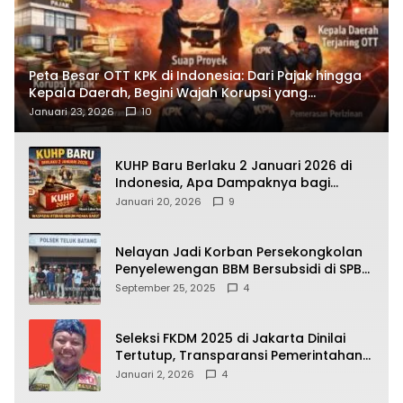
Peta Besar OTT KPK di Indonesia: Dari Pajak hingga
Kepala Daerah, Begini Wajah Korupsi yang
Terbongkar
Januari 23, 2026
10
KUHP Baru Berlaku 2 Januari 2026 di
Indonesia, Apa Dampaknya bagi
Kehidupan Warga? Ini Aturan Kunci
Januari 20, 2026
9
yang Wajib Dipahami Publik
Nelayan Jadi Korban Persekongkolan
Penyelewengan BBM Bersubsidi di SPBU
64.78809 Teluk Batang
September 25, 2025
4
Seleksi FKDM 2025 di Jakarta Dinilai
Tertutup, Transparansi Pemerintahan
Pramono–Rano Dipertanyakan
Januari 2, 2026
4