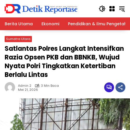
Langsung
ke
konten
Berita Utama
Ekonomi
Pendidikan & Ilmu Pengetah
Sumatra Utara
Satlantas Polres Langkat Intensifkan
Razia Opsen PKB dan BBNKB, Wujud
Nyata Polri Tingkatkan Ketertiban
Berlalu Lintas
Admin 2
3 Min Baca
Mei 21, 2026