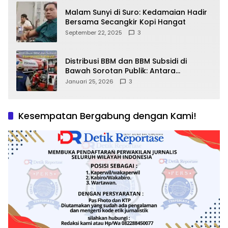
Malam Sunyi di Suro: Kedamaian Hadir
Bersama Secangkir Kopi Hangat
September 22, 2025
3
Distribusi BBM dan BBM Subsidi di
Bawah Sorotan Publik: Antara
Kepentingan Negara, Hak Konsumen,
Januari 25, 2026
3
dan Tantangan Pengawasan
Kesempatan Bergabung dengan Kami!