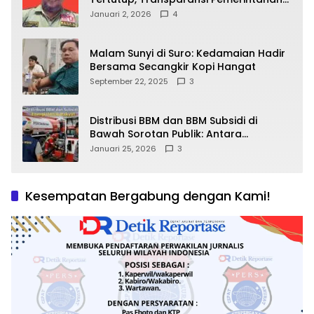
Pramono–Rano Dipertanyakan
Januari 2, 2026
4
Malam Sunyi di Suro: Kedamaian Hadir
Bersama Secangkir Kopi Hangat
September 22, 2025
3
Distribusi BBM dan BBM Subsidi di
Bawah Sorotan Publik: Antara
Kepentingan Negara, Hak Konsumen,
Januari 25, 2026
3
dan Tantangan Pengawasan
Kesempatan Bergabung dengan Kami!