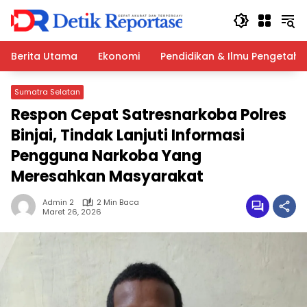
Langsung
ke
konten
Berita Utama
Ekonomi
Pendidikan & Ilmu Pengetah
Sumatra Selatan
Respon Cepat Satresnarkoba Polres
Binjai, Tindak Lanjuti Informasi
Pengguna Narkoba Yang
Meresahkan Masyarakat
Admin 2
2 Min Baca
Maret 26, 2026