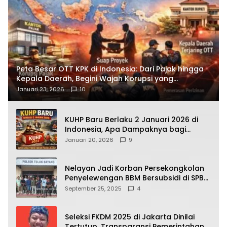
Peta Besar OTT KPK di Indonesia: Dari Pajak hingga
Kepala Daerah, Begini Wajah Korupsi yang
Terbongkar
Januari 23, 2026
10
KUHP Baru Berlaku 2 Januari 2026 di
Indonesia, Apa Dampaknya bagi
Kehidupan Warga? Ini Aturan Kunci
Januari 20, 2026
9
yang Wajib Dipahami Publik
Nelayan Jadi Korban Persekongkolan
Penyelewengan BBM Bersubsidi di SPBU
64.78809 Teluk Batang
September 25, 2025
4
Seleksi FKDM 2025 di Jakarta Dinilai
Tertutup, Transparansi Pemerintahan