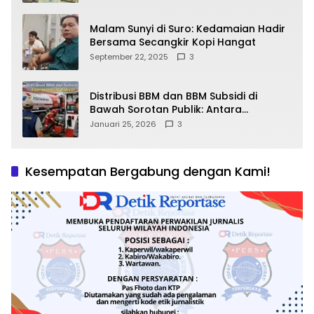
Malam Sunyi di Suro: Kedamaian Hadir
Bersama Secangkir Kopi Hangat
September 22, 2025
3
Distribusi BBM dan BBM Subsidi di
Bawah Sorotan Publik: Antara
Kepentingan Negara, Hak Konsumen,
Januari 25, 2026
3
dan Tantangan Pengawasan
Kesempatan Bergabung dengan Kami!