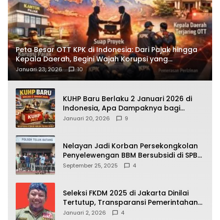
Peta Besar OTT KPK di Indonesia: Dari Pajak hingga
Kepala Daerah, Begini Wajah Korupsi yang
Terbongkar
Januari 23, 2026
10
KUHP Baru Berlaku 2 Januari 2026 di
Indonesia, Apa Dampaknya bagi
Kehidupan Warga? Ini Aturan Kunci
Januari 20, 2026
9
yang Wajib Dipahami Publik
Nelayan Jadi Korban Persekongkolan
Penyelewengan BBM Bersubsidi di SPBU
64.78809 Teluk Batang
September 25, 2025
4
Seleksi FKDM 2025 di Jakarta Dinilai
Tertutup, Transparansi Pemerintahan
Pramono–Rano Dipertanyakan
Januari 2, 2026
4