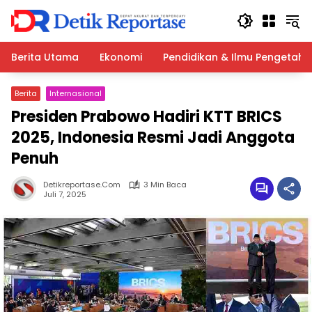
Langsung
ke
konten
Berita Utama
Ekonomi
Pendidikan & Ilmu Pengetah
Berita
Internasional
Presiden Prabowo Hadiri KTT BRICS
2025, Indonesia Resmi Jadi Anggota
Penuh
Detikreportase.com
3 Min Baca
Juli 7, 2025