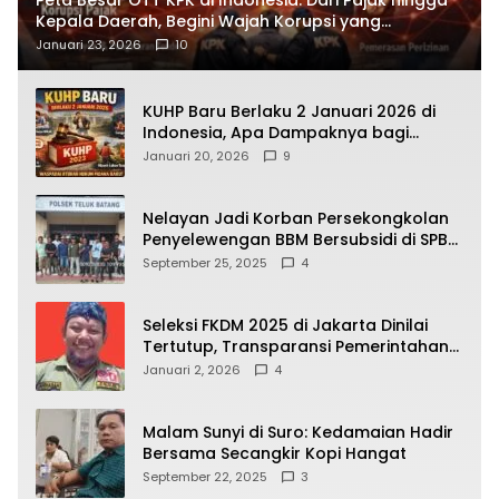
Kepala Daerah, Begini Wajah Korupsi yang
Terbongkar
Januari 23, 2026
10
KUHP Baru Berlaku 2 Januari 2026 di
Indonesia, Apa Dampaknya bagi
Kehidupan Warga? Ini Aturan Kunci
Januari 20, 2026
9
yang Wajib Dipahami Publik
Nelayan Jadi Korban Persekongkolan
Penyelewengan BBM Bersubsidi di SPBU
64.78809 Teluk Batang
September 25, 2025
4
Seleksi FKDM 2025 di Jakarta Dinilai
Tertutup, Transparansi Pemerintahan
Pramono–Rano Dipertanyakan
Januari 2, 2026
4
Malam Sunyi di Suro: Kedamaian Hadir
Bersama Secangkir Kopi Hangat
September 22, 2025
3