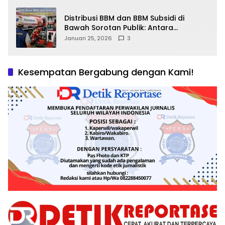
Distribusi BBM dan BBM Subsidi di
Bawah Sorotan Publik: Antara
Kepentingan Negara, Hak Konsumen,
Januari 25, 2026
3
dan Tantangan Pengawasan
Kesempatan Bergabung dengan Kami!