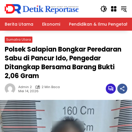
Langsung
ke
konten
Berita Utama
Ekonomi
Pendidikan & Ilmu Pengetah
Sumatra Utara
Polsek Salapian Bongkar Peredaran
Sabu di Pancur Ido, Pengedar
Ditangkap Bersama Barang Bukti
2,06 Gram
Admin 2
2 Min Baca
Mei 14, 2026