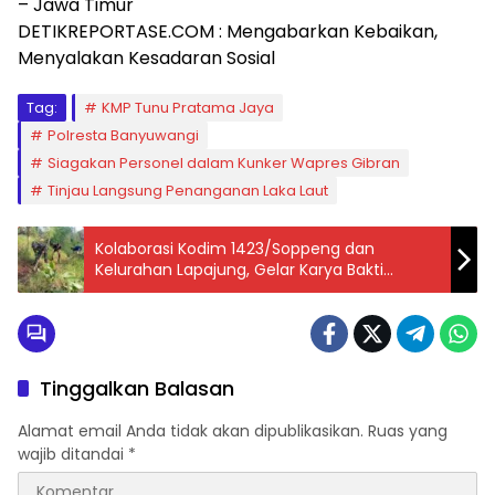
– Jawa Timur
DETIKREPORTASE.COM : Mengabarkan Kebaikan,
Menyalakan Kesadaran Sosial
Tag:
KMP Tunu Pratama Jaya
Polresta Banyuwangi
Siagakan Personel dalam Kunker Wapres Gibran
Tinjau Langsung Penanganan Laka Laut
Kolaborasi Kodim 1423/Soppeng dan
Kelurahan Lapajung, Gelar Karya Bakti
Bersihkan Saluran Air dan Sampah
Tinggalkan Balasan
Alamat email Anda tidak akan dipublikasikan.
Ruas yang
wajib ditandai
*