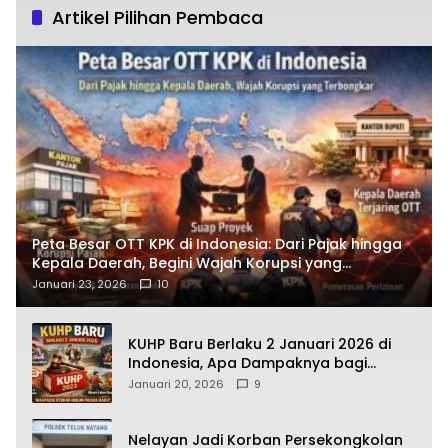
Artikel Pilihan Pembaca
Peta Besar OTT KPK di Indonesia: Dari Pajak hingga
Kepala Daerah, Begini Wajah Korupsi yang
Terbongkar
Januari 23, 2026
10
KUHP Baru Berlaku 2 Januari 2026 di
Indonesia, Apa Dampaknya bagi
Kehidupan Warga? Ini Aturan Kunci
Januari 20, 2026
9
yang Wajib Dipahami Publik
Nelayan Jadi Korban Persekongkolan