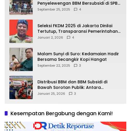
Penyelewengan BBM Bersubsidi di SPBU
64.78809 Teluk Batang
September 25, 2025
4
Seleksi FKDM 2025 di Jakarta Dinilai
Tertutup, Transparansi Pemerintahan
Pramono–Rano Dipertanyakan
Januari 2, 2026
4
Malam Sunyi di Suro: Kedamaian Hadir
Bersama Secangkir Kopi Hangat
September 22, 2025
3
Distribusi BBM dan BBM Subsidi di
Bawah Sorotan Publik: Antara
Kepentingan Negara, Hak Konsumen,
Januari 25, 2026
3
dan Tantangan Pengawasan
Kesempatan Bergabung dengan Kami!