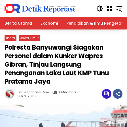
Langsung
ke
konten
Berita Utama
Ekonomi
Pendidikan & Ilmu Pengetah
Berita
Jawa Timur
Polresta Banyuwangi Siagakan
Personel dalam Kunker Wapres
Gibran, Tinjau Langsung
Penanganan Laka Laut KMP Tunu
Pratama Jaya
Detikreportase.com
4 Min Baca
Juli 6, 2025