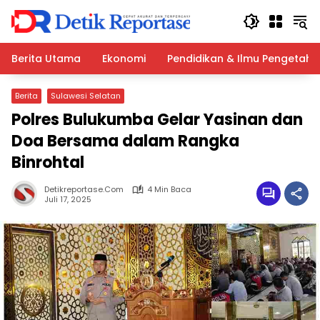
Langsung
ke
konten
Berita Utama
Ekonomi
Pendidikan & Ilmu Pengetah
Berita
Sulawesi Selatan
Polres Bulukumba Gelar Yasinan dan
Doa Bersama dalam Rangka
Binrohtal
Detikreportase.com
4 Min Baca
Juli 17, 2025