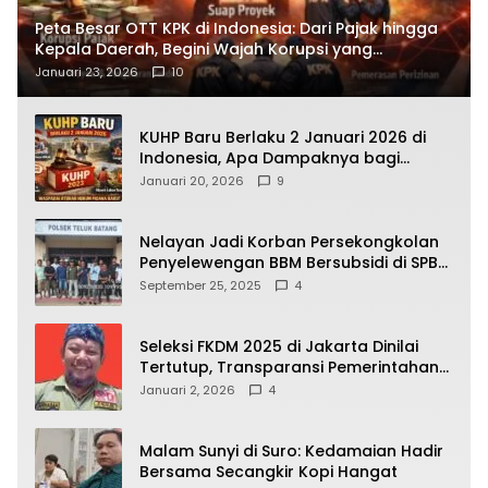
Peta Besar OTT KPK di Indonesia: Dari Pajak hingga
Kepala Daerah, Begini Wajah Korupsi yang
Terbongkar
Januari 23, 2026
10
KUHP Baru Berlaku 2 Januari 2026 di
Indonesia, Apa Dampaknya bagi
Kehidupan Warga? Ini Aturan Kunci
Januari 20, 2026
9
yang Wajib Dipahami Publik
Nelayan Jadi Korban Persekongkolan
Penyelewengan BBM Bersubsidi di SPBU
64.78809 Teluk Batang
September 25, 2025
4
Seleksi FKDM 2025 di Jakarta Dinilai
Tertutup, Transparansi Pemerintahan
Pramono–Rano Dipertanyakan
Januari 2, 2026
4
Malam Sunyi di Suro: Kedamaian Hadir
Bersama Secangkir Kopi Hangat