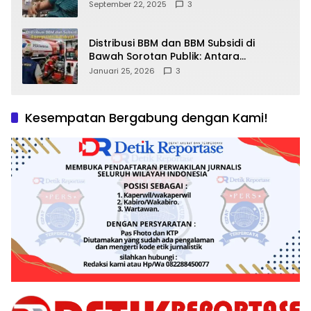
September 22, 2025
3
Distribusi BBM dan BBM Subsidi di
Bawah Sorotan Publik: Antara
Kepentingan Negara, Hak Konsumen,
Januari 25, 2026
3
dan Tantangan Pengawasan
Kesempatan Bergabung dengan Kami!