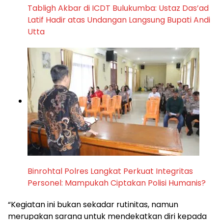
Tabligh Akbar di ICDT Bulukumba: Ustaz Das’ad
Latif Hadir atas Undangan Langsung Bupati Andi
Utta
Binrohtal Polres Langkat Perkuat Integritas
Personel: Mampukah Ciptakan Polisi Humanis?
“Kegiatan ini bukan sekadar rutinitas, namun
merupakan sarana untuk mendekatkan diri kepada