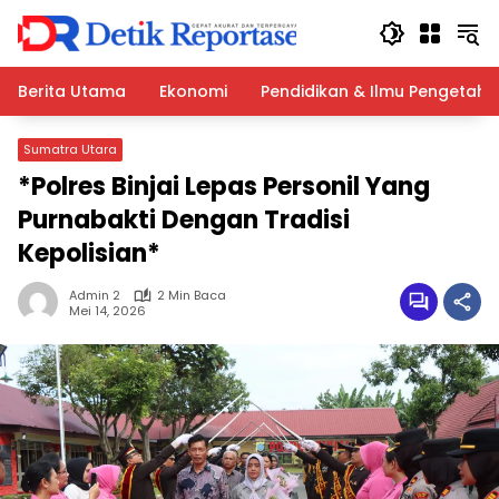
Langsung
ke
konten
Berita Utama
Ekonomi
Pendidikan & Ilmu Pengetah
Sumatra Utara
*Polres Binjai Lepas Personil Yang
Purnabakti Dengan Tradisi
Kepolisian*
Admin 2
2 Min Baca
Mei 14, 2026