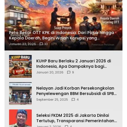
Peta Besar OTT KPK di Indonesia: Dari Pajak hingga
Kepala Daerah, Begini Wajah Korupsi yang
Terbongkar
Januari 23, 2026
10
KUHP Baru Berlaku 2 Januari 2026 di
Indonesia, Apa Dampaknya bagi
Kehidupan Warga? Ini Aturan Kunci
Januari 20, 2026
9
yang Wajib Dipahami Publik
Nelayan Jadi Korban Persekongkolan
Penyelewengan BBM Bersubsidi di SPBU
64.78809 Teluk Batang
September 25, 2025
4
Seleksi FKDM 2025 di Jakarta Dinilai
Tertutup, Transparansi Pemerintahan
Pramono–Rano Dipertanyakan
Januari 2, 2026
4