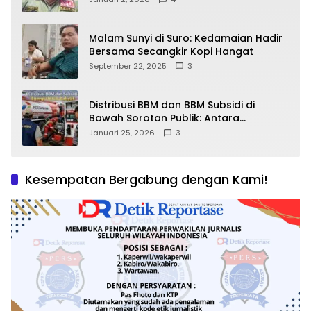
Malam Sunyi di Suro: Kedamaian Hadir
Bersama Secangkir Kopi Hangat
September 22, 2025
3
Distribusi BBM dan BBM Subsidi di
Bawah Sorotan Publik: Antara
Kepentingan Negara, Hak Konsumen,
Januari 25, 2026
3
dan Tantangan Pengawasan
Kesempatan Bergabung dengan Kami!