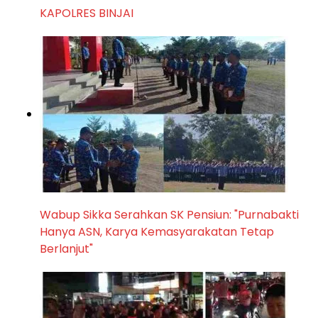
KAPOLRES BINJAI
Wabup Sikka Serahkan SK Pensiun: "Purnabakti
Hanya ASN, Karya Kemasyarakatan Tetap
Berlanjut"