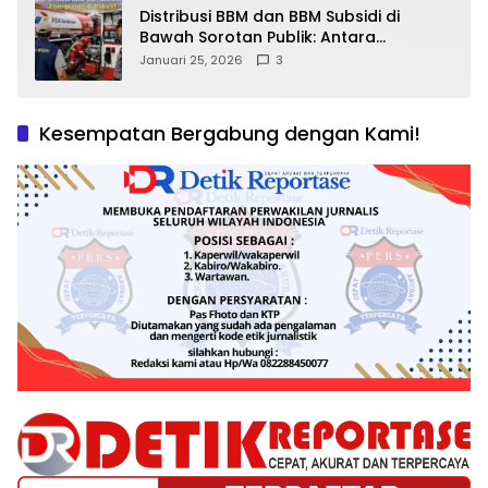
Distribusi BBM dan BBM Subsidi di
Bawah Sorotan Publik: Antara
Kepentingan Negara, Hak Konsumen,
Januari 25, 2026
3
dan Tantangan Pengawasan
Kesempatan Bergabung dengan Kami!