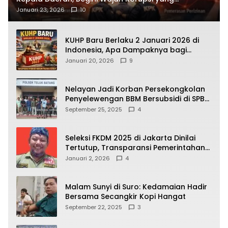
Terbongkar
Januari 23, 2026
10
KUHP Baru Berlaku 2 Januari 2026 di
Indonesia, Apa Dampaknya bagi
Kehidupan Warga? Ini Aturan Kunci
Januari 20, 2026
9
yang Wajib Dipahami Publik
Nelayan Jadi Korban Persekongkolan
Penyelewengan BBM Bersubsidi di SPBU
64.78809 Teluk Batang
September 25, 2025
4
Seleksi FKDM 2025 di Jakarta Dinilai
Tertutup, Transparansi Pemerintahan
Pramono–Rano Dipertanyakan
Januari 2, 2026
4
Malam Sunyi di Suro: Kedamaian Hadir
Bersama Secangkir Kopi Hangat
September 22, 2025
3