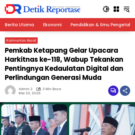
Langsung
ke
konten
Berita Utama
Ekonomi
Pendidikan & Ilmu Pengetah
Kalimantan Barat
Pemkab Ketapang Gelar Upacara
Harkitnas ke-118, Wabup Tekankan
Pentingnya Kedaulatan Digital dan
Perlindungan Generasi Muda
Admin 2
3 Min Baca
Mei 20, 2026