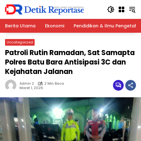
Langsung
ke
konten
Berita Utama
Ekonomi
Pendidikan & Ilmu Pengetah
Uncategorized
Patroli Rutin Ramadan, Sat Samapta
Polres Batu Bara Antisipasi 3C dan
Kejahatan Jalanan
Admin 2
2 Min Baca
Maret 1, 2026