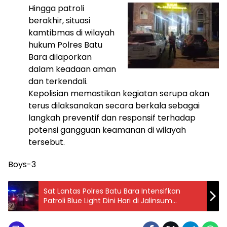
Hingga patroli
berakhir, situasi
kamtibmas di wilayah
hukum Polres Batu
Bara dilaporkan
dalam keadaan aman
dan terkendali.
Kepolisian memastikan kegiatan serupa akan
terus dilaksanakan secara berkala sebagai
langkah preventif dan responsif terhadap
potensi gangguan keamanan di wilayah
tersebut.
Boys-3
Sat Lantas Polres Batu Bara Intensifkan
Patroli Blue Light Dini Hari di Jalinsum
Indrapura