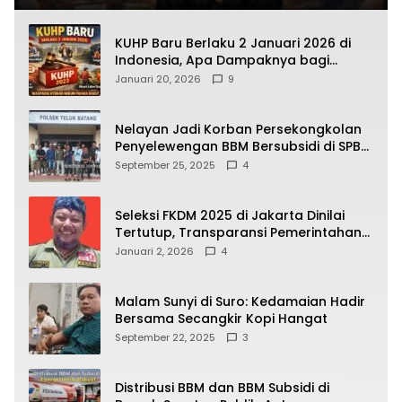
KUHP Baru Berlaku 2 Januari 2026 di
Indonesia, Apa Dampaknya bagi
Kehidupan Warga? Ini Aturan Kunci
Januari 20, 2026
9
yang Wajib Dipahami Publik
Nelayan Jadi Korban Persekongkolan
Penyelewengan BBM Bersubsidi di SPBU
64.78809 Teluk Batang
September 25, 2025
4
Seleksi FKDM 2025 di Jakarta Dinilai
Tertutup, Transparansi Pemerintahan
Pramono–Rano Dipertanyakan
Januari 2, 2026
4
Malam Sunyi di Suro: Kedamaian Hadir
Bersama Secangkir Kopi Hangat
September 22, 2025
3
Distribusi BBM dan BBM Subsidi di