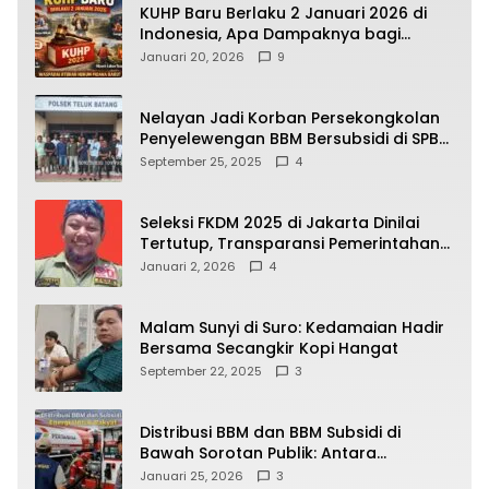
KUHP Baru Berlaku 2 Januari 2026 di
Indonesia, Apa Dampaknya bagi
Kehidupan Warga? Ini Aturan Kunci
Januari 20, 2026
9
yang Wajib Dipahami Publik
Nelayan Jadi Korban Persekongkolan
Penyelewengan BBM Bersubsidi di SPBU
64.78809 Teluk Batang
September 25, 2025
4
Seleksi FKDM 2025 di Jakarta Dinilai
Tertutup, Transparansi Pemerintahan
Pramono–Rano Dipertanyakan
Januari 2, 2026
4
Malam Sunyi di Suro: Kedamaian Hadir
Bersama Secangkir Kopi Hangat
September 22, 2025
3
Distribusi BBM dan BBM Subsidi di
Bawah Sorotan Publik: Antara
Kepentingan Negara, Hak Konsumen,
Januari 25, 2026
3