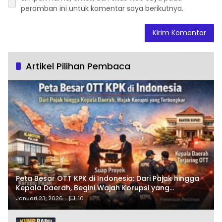
peramban ini untuk komentar saya berikutnya.
Artikel Pilihan Pembaca
Peta Besar OTT KPK di Indonesia: Dari Pajak hingga
Kepala Daerah, Begini Wajah Korupsi yang
Terbongkar
Januari 23, 2026
10