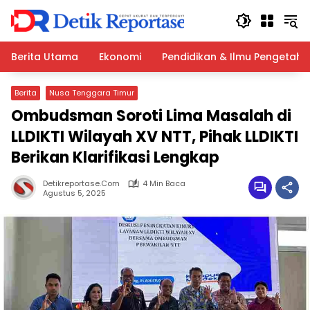
Langsung
ke
konten
Berita Utama
Ekonomi
Pendidikan & Ilmu Pengetah
Berita
Nusa Tenggara Timur
Ombudsman Soroti Lima Masalah di
LLDIKTI Wilayah XV NTT, Pihak LLDIKTI
Berikan Klarifikasi Lengkap
Detikreportase.com
4 Min Baca
Agustus 5, 2025