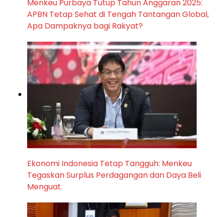
Menkeu Purbaya Tutup Tahun Anggaran 2025:
APBN Tetap Sehat di Tengah Tantangan Global,
Apa Dampaknya bagi Rakyat?
Ekonomi Indonesia Tetap Tangguh: Menkeu
Tegaskan Surplus Perdagangan dan Daya Beli
Menguat.