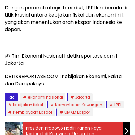
Dengan peran strategis tersebut, LPEI kini berada di
titik krusial antara kebijakan fiskal dan ekonomi riil,
yang akan menentukan arah ekspor Indonesia ke
depan.
✍️ Tim Ekonomi Nasional | detikreportase.com |
Jakarta
DETIKREPORTASE.COM : Kebijakan Ekonomi, Fakta
dan Dampaknya
Tag:
ekonomi nasional
Jakarta
kebijakan fiskal
Kementerian Keuangan
LPEI
Pembiayaan Ekspor
UMKM Ekspor
Presiden Prabowo Hadiri Panen Raya
Nasional di Karawang, Umumkan