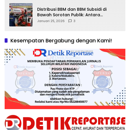
Distribusi BBM dan BBM Subsidi di
Bawah Sorotan Publik: Antara
Kepentingan Negara, Hak Konsumen,
Januari 25, 2026
3
dan Tantangan Pengawasan
Kesempatan Bergabung dengan Kami!