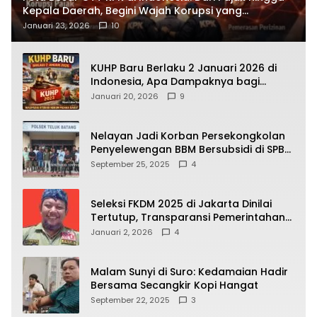
Kepala Daerah, Begini Wajah Korupsi yang
Terbongkar
Januari 23, 2026
10
KUHP Baru Berlaku 2 Januari 2026 di
Indonesia, Apa Dampaknya bagi
Kehidupan Warga? Ini Aturan Kunci
Januari 20, 2026
9
yang Wajib Dipahami Publik
Nelayan Jadi Korban Persekongkolan
Penyelewengan BBM Bersubsidi di SPBU
64.78809 Teluk Batang
September 25, 2025
4
Seleksi FKDM 2025 di Jakarta Dinilai
Tertutup, Transparansi Pemerintahan
Pramono–Rano Dipertanyakan
Januari 2, 2026
4
Malam Sunyi di Suro: Kedamaian Hadir
Bersama Secangkir Kopi Hangat
September 22, 2025
3