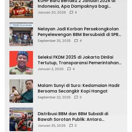
KUHP Baru Berlaku 2 Januari 2026 di
Indonesia, Apa Dampaknya bagi
Kehidupan Warga? Ini Aturan Kunci
Januari 20, 2026
9
yang Wajib Dipahami Publik
Nelayan Jadi Korban Persekongkolan
Penyelewengan BBM Bersubsidi di SPBU
64.78809 Teluk Batang
September 25, 2025
4
Seleksi FKDM 2025 di Jakarta Dinilai
Tertutup, Transparansi Pemerintahan
Pramono–Rano Dipertanyakan
Januari 2, 2026
4
Malam Sunyi di Suro: Kedamaian Hadir
Bersama Secangkir Kopi Hangat
September 22, 2025
3
Distribusi BBM dan BBM Subsidi di
Bawah Sorotan Publik: Antara
Kepentingan Negara, Hak Konsumen,
Januari 25, 2026
3
dan Tantangan Pengawasan