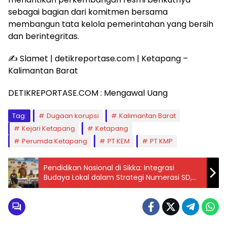
sebagai bagian dari komitmen bersama
membangun tata kelola pemerintahan yang bersih
dan berintegritas.
✍️ Slamet | detikreportase.com | Ketapang –
Kalimantan Barat
DETIKREPORTASE.COM : Mengawal Uang
Tag:
Dugaan korupsi
Kalimantan Barat
Kejari Ketapang
Ketapang
Perumda Ketapang
PT KEM
PT KMP
Pendidikan Nasional di Sikka: Integrasi
Budaya Lokal dalam Strategi Numerasi SD,
Mampukah Dongkrak Kualitas Belajar?