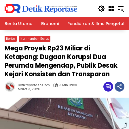
Langsung
ke
konten
Berita Utama
Ekonomi
Pendidikan & Ilmu Pengetah
Berita
Kalimantan Barat
Mega Proyek Rp23 Miliar di
Ketapang: Dugaan Korupsi Dua
Perumda Mengendap, Publik Desak
Kejari Konsisten dan Transparan
Detikreportase.com
3 Min Baca
Maret 3, 2026