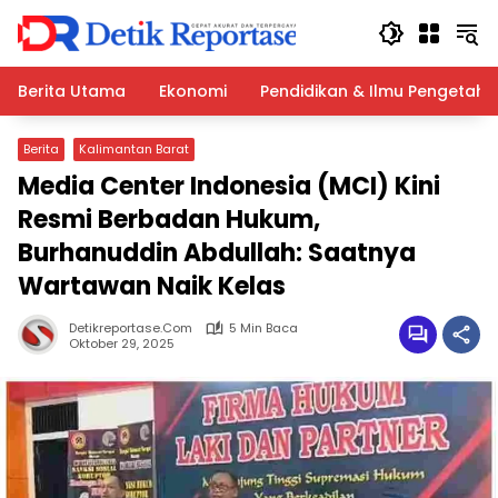
Langsung
ke
konten
Berita Utama
Ekonomi
Pendidikan & Ilmu Pengetah
Berita
Kalimantan Barat
Media Center Indonesia (MCI) Kini
Resmi Berbadan Hukum,
Burhanuddin Abdullah: Saatnya
Wartawan Naik Kelas
Detikreportase.com
5 Min Baca
Oktober 29, 2025