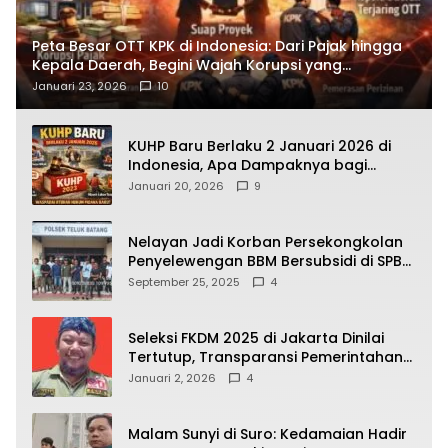
Peta Besar OTT KPK di Indonesia: Dari Pajak hingga
Kepala Daerah, Begini Wajah Korupsi yang
Terbongkar
Januari 23, 2026
10
KUHP Baru Berlaku 2 Januari 2026 di
Indonesia, Apa Dampaknya bagi
Kehidupan Warga? Ini Aturan Kunci
Januari 20, 2026
9
yang Wajib Dipahami Publik
Nelayan Jadi Korban Persekongkolan
Penyelewengan BBM Bersubsidi di SPBU
64.78809 Teluk Batang
September 25, 2025
4
Seleksi FKDM 2025 di Jakarta Dinilai
Tertutup, Transparansi Pemerintahan
Pramono–Rano Dipertanyakan
Januari 2, 2026
4
Malam Sunyi di Suro: Kedamaian Hadir