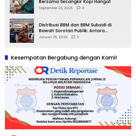
Bersama Secangkir Kopi Hangat
September 22, 2025
3
Distribusi BBM dan BBM Subsidi di
Bawah Sorotan Publik: Antara
Kepentingan Negara, Hak Konsumen,
Januari 25, 2026
3
dan Tantangan Pengawasan
Kesempatan Bergabung dengan Kami!