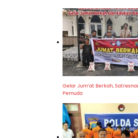
Gelar Jum’at Berkah, Satresna
Pemuda