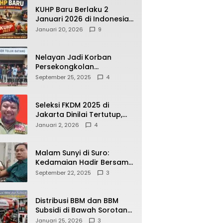
KUHP Baru Berlaku 2
Januari 2026 di Indonesia,
Apa Dampaknya bagi
Januari 20, 2026
9
Kehidupan Warga? Ini
Aturan Kunci yang Wajib
Dipahami Publik
Nelayan Jadi Korban
Persekongkolan
Penyelewengan BBM
September 25, 2025
4
Bersubsidi di SPBU
64.78809 Teluk Batang
Seleksi FKDM 2025 di
Jakarta Dinilai Tertutup,
Transparansi
Januari 2, 2026
4
Pemerintahan Pramono–
Rano Dipertanyakan
Malam Sunyi di Suro:
Kedamaian Hadir Bersama
Secangkir Kopi Hangat
September 22, 2025
3
Distribusi BBM dan BBM
Subsidi di Bawah Sorotan
Publik: Antara Kepentingan
Januari 25, 2026
3