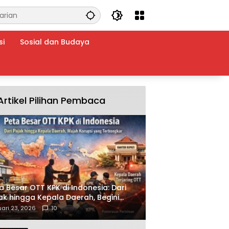
si
Sosial dan Budaya
Artikel Pilihan Pembaca
a Besar OTT KPK di Indonesia: Dari
ak hingga Kepala Daerah, Begini
ah Korupsi yang Terbongkar
ari 23, 2026
10