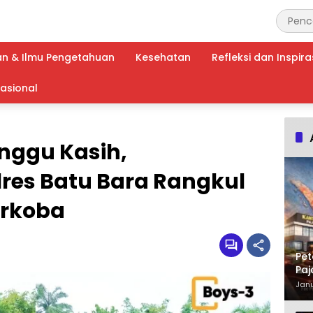
an & Ilmu Pengetahuan
Kesehatan
Refleksi dan Inspira
nasional
nggu Kasih,
res Batu Bara Rangkul
arkoba
Pet
Paj
Waj
Janu