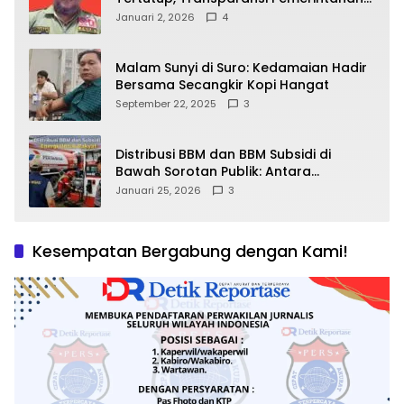
Pramono–Rano Dipertanyakan
Januari 2, 2026
4
Malam Sunyi di Suro: Kedamaian Hadir
Bersama Secangkir Kopi Hangat
September 22, 2025
3
Distribusi BBM dan BBM Subsidi di
Bawah Sorotan Publik: Antara
Kepentingan Negara, Hak Konsumen,
Januari 25, 2026
3
dan Tantangan Pengawasan
Kesempatan Bergabung dengan Kami!