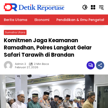
Langsung
ke
konten
Berita Utama
Ekonomi
Pendidikan & Ilmu Pengetah
Sumatra Utara
Komitmen Jaga Keamanan
Ramadhan, Polres Langkat Gelar
Safari Tarawih di Brandan
Admin 2
2 Min Baca
Februari 27, 2026