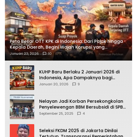
Peta Besar OTT KPK di Indonesia: Dari Pajak hingga
Kepala Daerah, Begini Wajah Korupsi yang
Terbongkar
Januari 23, 2026
10
KUHP Baru Berlaku 2 Januari 2026 di
Indonesia, Apa Dampaknya bagi
Kehidupan Warga? Ini Aturan Kunci
Januari 20, 2026
9
yang Wajib Dipahami Publik
Nelayan Jadi Korban Persekongkolan
Penyelewengan BBM Bersubsidi di SPBU
64.78809 Teluk Batang
September 25, 2025
4
Seleksi FKDM 2025 di Jakarta Dinilai
Tertutup, Transparansi Pemerintahan