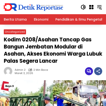
Langsung
ke
konten
Berita Utama
Ekonomi
Pendidikan & Ilmu Pengetah
Uncategorized
Kodim 0208/Asahan Tancap Gas
Bangun Jembatan Modular di
Asahan, Akses Ekonomi Warga Lubuk
Palas Segera Lancar
Admin 2
2 Min Baca
Maret 3, 2026