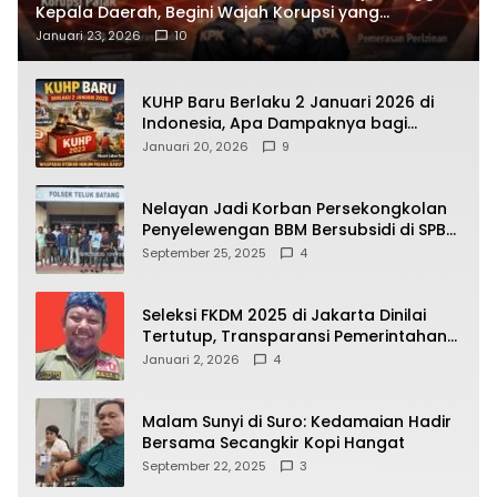
Kepala Daerah, Begini Wajah Korupsi yang
Terbongkar
Januari 23, 2026
10
KUHP Baru Berlaku 2 Januari 2026 di
Indonesia, Apa Dampaknya bagi
Kehidupan Warga? Ini Aturan Kunci
Januari 20, 2026
9
yang Wajib Dipahami Publik
Nelayan Jadi Korban Persekongkolan
Penyelewengan BBM Bersubsidi di SPBU
64.78809 Teluk Batang
September 25, 2025
4
Seleksi FKDM 2025 di Jakarta Dinilai
Tertutup, Transparansi Pemerintahan
Pramono–Rano Dipertanyakan
Januari 2, 2026
4
Malam Sunyi di Suro: Kedamaian Hadir
Bersama Secangkir Kopi Hangat
September 22, 2025
3