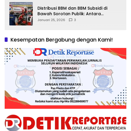
Distribusi BBM dan BBM Subsidi di
Bawah Sorotan Publik: Antara
Kepentingan Negara, Hak Konsumen,
Januari 25, 2026
3
dan Tantangan Pengawasan
Kesempatan Bergabung dengan Kami!