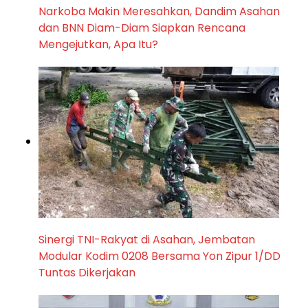
Narkoba Makin Meresahkan, Dandim Asahan
dan BNN Diam-Diam Siapkan Rencana
Mengejutkan, Apa Itu?
Sinergi TNI-Rakyat di Asahan, Jembatan
Modular Kodim 0208 Bersama Yon Zipur 1/DD
Tuntas Dikerjakan