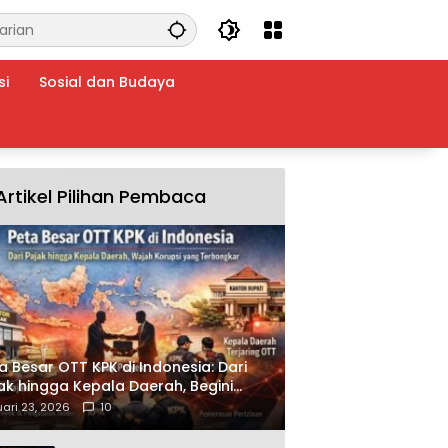
si
Sosial dan Budaya
Artikel Pilihan Pembaca
a Besar OTT KPK di Indonesia: Dari
ak hingga Kepala Daerah, Begini
ah Korupsi yang Terbongkar
ari 23, 2026
10