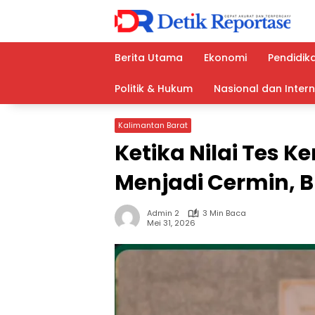
Langsung
ke
konten
Berita Utama
Ekonomi
Pendidik
Politik & Hukum
Nasional dan Inter
Kalimantan Barat
Ketika Nilai Tes
Menjadi Cermin, 
Admin 2
3 Min Baca
Mei 31, 2026