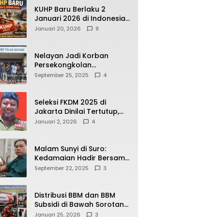
KUHP Baru Berlaku 2
Januari 2026 di Indonesia,
Apa Dampaknya bagi
Januari 20, 2026
9
Kehidupan Warga? Ini
Aturan Kunci yang Wajib
Dipahami Publik
Nelayan Jadi Korban
Persekongkolan
Penyelewengan BBM
September 25, 2025
4
Bersubsidi di SPBU
64.78809 Teluk Batang
Seleksi FKDM 2025 di
Jakarta Dinilai Tertutup,
Transparansi
Januari 2, 2026
4
Pemerintahan Pramono–
Rano Dipertanyakan
Malam Sunyi di Suro:
Kedamaian Hadir Bersama
Secangkir Kopi Hangat
September 22, 2025
3
Distribusi BBM dan BBM
Subsidi di Bawah Sorotan
Publik: Antara Kepentingan
Januari 25, 2026
3