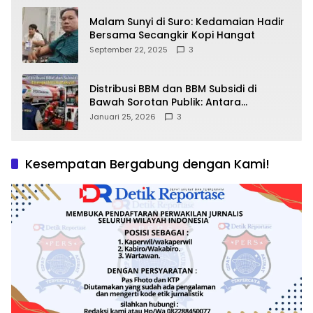
Malam Sunyi di Suro: Kedamaian Hadir
Bersama Secangkir Kopi Hangat
September 22, 2025
3
Distribusi BBM dan BBM Subsidi di
Bawah Sorotan Publik: Antara
Kepentingan Negara, Hak Konsumen,
Januari 25, 2026
3
dan Tantangan Pengawasan
Kesempatan Bergabung dengan Kami!