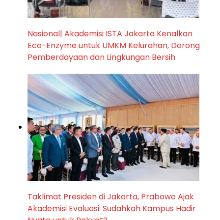
Nasional| Akademisi ISTA Jakarta Kenalkan
Eco-Enzyme untuk UMKM Kelurahan, Dorong
Pemberdayaan dan Lingkungan Bersih
Taklimat Presiden di Jakarta, Prabowo Ajak
Akademisi Evaluasi: Sudahkah Kampus Hadir