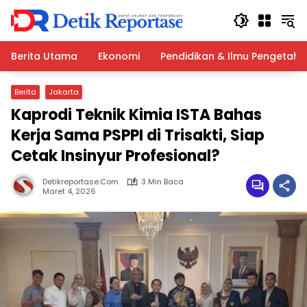
Langsung
ke
konten
Berita Utama
Ekonomi
Pendidikan & Ilmu Pengetah
Berita
Jakarta
Kaprodi Teknik Kimia ISTA Bahas
Kerja Sama PSPPI di Trisakti, Siap
Cetak Insinyur Profesional?
Detikreportase.com
3 Min Baca
Maret 4, 2026