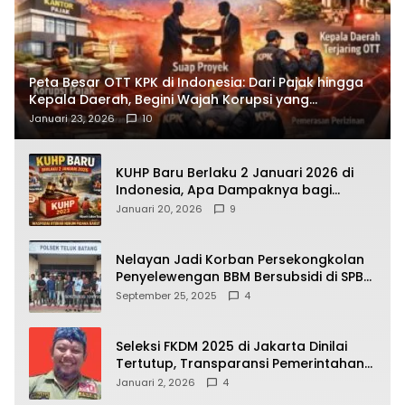
Peta Besar OTT KPK di Indonesia: Dari Pajak hingga
Kepala Daerah, Begini Wajah Korupsi yang
Terbongkar
Januari 23, 2026
10
KUHP Baru Berlaku 2 Januari 2026 di
Indonesia, Apa Dampaknya bagi
Kehidupan Warga? Ini Aturan Kunci
Januari 20, 2026
9
yang Wajib Dipahami Publik
Nelayan Jadi Korban Persekongkolan
Penyelewengan BBM Bersubsidi di SPBU
64.78809 Teluk Batang
September 25, 2025
4
Seleksi FKDM 2025 di Jakarta Dinilai
Tertutup, Transparansi Pemerintahan
Pramono–Rano Dipertanyakan
Januari 2, 2026
4