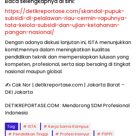
Baca selengkapnya di sini:
https://detikreportase.com/skandal-pupuk-
subsidi-di-pelalawan-riau-cermin-rapuhnya-
tata-kelola-subsidi-dan-ujian-ketahanan-
pangan-nasional/
Dengan adanya diskusi lanjutan ini, ISTA menunjukkan
komitmennya dalam meningkatkan kualitas
pendidikan teknik dan mempersiapkan lulusan yang
kompeten, profesional, serta siap bersaing di tingkat
nasional maupun global.
✍️ Cak Nor | detikreportase.com | Jakarta Barat –
DKI Jakarta
DETIKREPORTASE.COM : Mendorong SDM Profesional
Indonesia
Tag:
ISTA
Kerja Sama Kampus
Pendidikan Tinggi
Profesi Insinyur
PSPPI