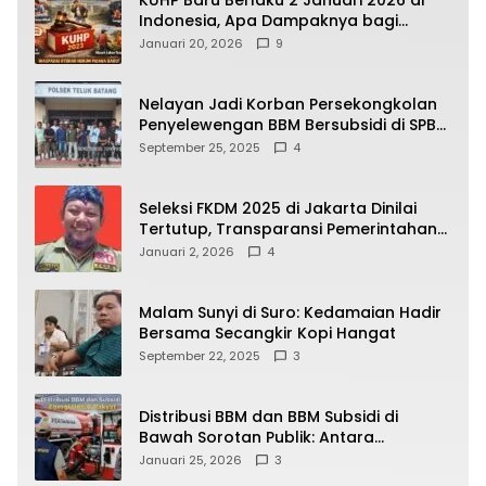
KUHP Baru Berlaku 2 Januari 2026 di
Indonesia, Apa Dampaknya bagi
Kehidupan Warga? Ini Aturan Kunci
Januari 20, 2026
9
yang Wajib Dipahami Publik
Nelayan Jadi Korban Persekongkolan
Penyelewengan BBM Bersubsidi di SPBU
64.78809 Teluk Batang
September 25, 2025
4
Seleksi FKDM 2025 di Jakarta Dinilai
Tertutup, Transparansi Pemerintahan
Pramono–Rano Dipertanyakan
Januari 2, 2026
4
Malam Sunyi di Suro: Kedamaian Hadir
Bersama Secangkir Kopi Hangat
September 22, 2025
3
Distribusi BBM dan BBM Subsidi di
Bawah Sorotan Publik: Antara
Kepentingan Negara, Hak Konsumen,
Januari 25, 2026
3
dan Tantangan Pengawasan