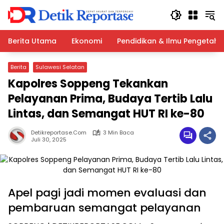
Langsung
ke
konten
Berita Utama
Ekonomi
Pendidikan & Ilmu Pengetah
Berita
Sulawesi Selatan
Kapolres Soppeng Tekankan
Pelayanan Prima, Budaya Tertib Lalu
Lintas, dan Semangat HUT RI ke-80
Detikreportase.com
3 Min Baca
Juli 30, 2025
Apel pagi jadi momen evaluasi dan
pembaruan semangat pelayanan