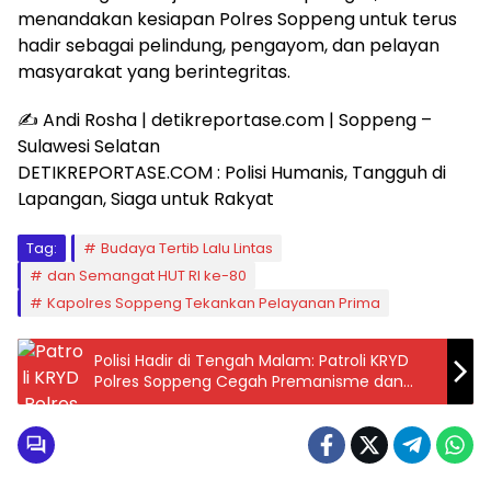
menandakan kesiapan Polres Soppeng untuk terus
hadir sebagai pelindung, pengayom, dan pelayan
masyarakat yang berintegritas.
✍️ Andi Rosha | detikreportase.com | Soppeng –
Sulawesi Selatan
DETIKREPORTASE.COM : Polisi Humanis, Tangguh di
Lapangan, Siaga untuk Rakyat
Tag:
Budaya Tertib Lalu Lintas
dan Semangat HUT RI ke-80
Kapolres Soppeng Tekankan Pelayanan Prima
Polisi Hadir di Tengah Malam: Patroli KRYD
Polres Soppeng Cegah Premanisme dan
Gangguan Kamtibmas